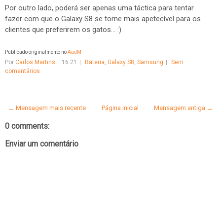
Por outro lado, poderá ser apenas uma táctica para tentar
fazer com que o Galaxy S8 se torne mais apetecível para os
clientes que preferirem os gatos... :)
Publicado originalmente no
AadM
Por
Carlos Martins
16:21
Bateria
,
Galaxy S8
,
Samsung
Sem
comentários
← Mensagem mais recente
Página inicial
Mensagem antiga →
0 comments:
Enviar um comentário