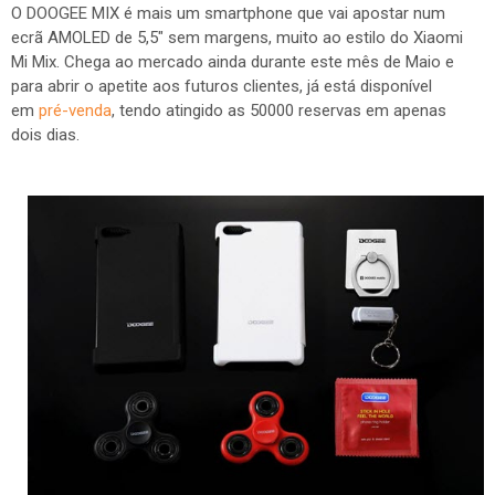
O
DOOGEE MIX é mais um smartphone que vai apostar num
ecrã AMOLED de 5,5" sem margens, muito ao estilo do Xiaomi
Mi Mix. Chega ao mercado ainda durante este mês de Maio e
para abrir o apetite aos futuros clientes, já está disponível
em
pré-venda
, tendo atingido as 50000 reservas em apenas
dois dias.