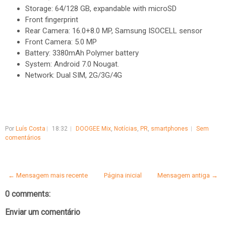
Storage: 64/128 GB, expandable with microSD
Front fingerprint
Rear Camera: 16.0+8.0 MP, Samsung ISOCELL sensor
Front Camera: 5.0 MP
Battery: 3380mAh Polymer battery
System: Android 7.0 Nougat.
Network: Dual SIM, 2G/3G/4G
Por
Luís Costa
18:32
DOOGEE Mix
,
Notícias
,
PR
,
smartphones
Sem
comentários
← Mensagem mais recente
Página inicial
Mensagem antiga →
0 comments:
Enviar um comentário