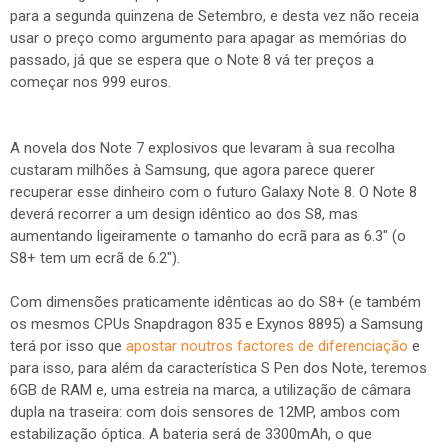
para a segunda quinzena de Setembro, e desta vez não receia
usar o preço como argumento para apagar as memórias do
passado, já que se espera que o Note 8 vá ter preços a
começar nos 999 euros.
A novela dos Note 7 explosivos que levaram à sua recolha
custaram milhões à Samsung, que agora parece querer
recuperar esse dinheiro com o futuro Galaxy Note 8. O Note 8
deverá recorrer a um design idêntico ao dos S8, mas
aumentando ligeiramente o tamanho do ecrã para as 6.3" (o
S8+ tem um ecrã de 6.2").
Com dimensões praticamente idênticas ao do S8+ (e também
os mesmos CPUs Snapdragon 835 e Exynos 8895) a Samsung
terá por isso que
apostar noutros factores de diferenciação
e
para isso, para além da característica S Pen dos Note, teremos
6GB de RAM e, uma estreia na marca, a utilização de câmara
dupla na traseira: com dois sensores de 12MP, ambos com
estabilização óptica. A bateria será de 3300mAh, o que