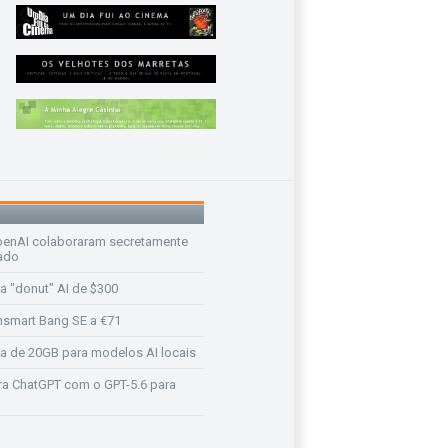
enAI colaboraram secretamente
ado
a "donut" AI de $300
nsmart Bang SE a €71
a de 20GB para modelos AI locais
a ChatGPT com o GPT-5.6 para