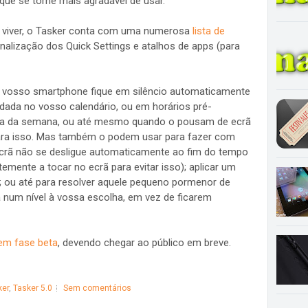
ue se torne mais agradável de usar.
 viver, o Tasker conta com uma numerosa
lista de
onalização dos Quick Settings e atalhos de apps (para
 vosso smartphone fique em silêncio automaticamente
ada no vosso calendário, ou em horários pré-
 dia da semana, ou até mesmo quando o pousam de ecrã
para isso. Mas também o podem usar para fazer com
crã não se desligue automaticamente ao fim do tempo
mente a tocar no ecrã para evitar isso); aplicar um
; ou até para resolver aquele pequeno pormenor de
 num nível à vossa escolha, em vez de ficarem
em fase beta
, devendo chegar ao público em breve.
ker
,
Tasker 5.0
Sem comentários