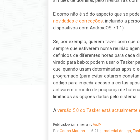
simples de dominar, pelo menos faz com q
E como não é só do aspecto que se pode
novidades e correcções
, incluindo a pers
dispositivos com AndroidOS 7.1.1).
Se, por exemplo, querem fazer com que o
sempre que estiverem numa reunião agend
definidos de diferentes horas para cada
virado para baixo; podem usar o Tasker 
que, quando usam determinadas apps o e
programado (para evitar estarem constante
código para impedir acesso a certas apps
activarem o modo de poupança de bateria
limitados às opções dadas pelo sistema.
A
versão 5.0 do Tasker está actualmente 
Publicado originalmente no
AadM
Por
Carlos Martins
16:21
material design
,
Tas