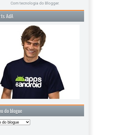
Com tecnologia do
Blogger
.
rts AdA
vo do blogue