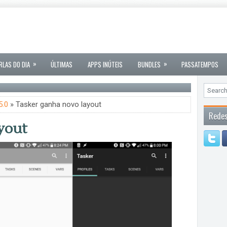
»
»
RLAS DO DIA
ÚLTIMAS
APPS INÚTEIS
BUNDLES
PASSATEMPOS
5.0
» Tasker ganha novo layout
Redes
yout