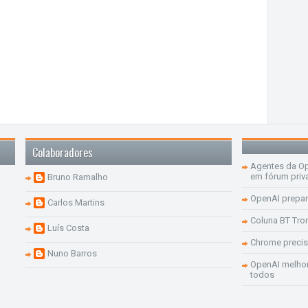
Colaboradores
Agentes da Op
em fórum priv
Bruno Ramalho
OpenAI prepar
Carlos Martins
Coluna BT Tro
Luís Costa
Chrome precis
Nuno Barros
OpenAI melhor
todos