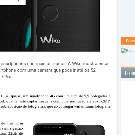
Popu
smartphones são mais utilizados. A Wiko mostra estar
artphone com uma câmara que pode ir até os 52
T-shi
r Pixel.
 U, o Upulse,
um smartphone
4G
com um ecrã de
5,5 polegadas e
xel,
que permite captar imagens com uma resolução
até aos 52MP
.
 sobreposição de fotografias, que ao conjugar várias numa fotografia
de memória
ara uma gestão
. Com
32GB de