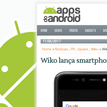
HOME
JOGOS
VÍDEOS
GADGETS
BO
11/06/2017
Home
»
Notícias
,
PR
,
Upulse
,
Wiko
» Wi
Wiko lança smartpho