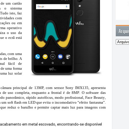
 de um cartão
da o sistema
 Tudo isto, faz
atividades com
icações ou em
tema operativo
Arqui
miza o uso da
e o ecrã está
adas
, com uma
its
de brilho. A
nal fácil de
D de uma forma
 uma luz solar
 câmara principal de
13MP, com sensor Sony IMX135,
apresenta
ia de uso completa, enquanto a frontal é de
8MP
. O software das
modo
panorâmico, rápido autofócus, modo profissional, Face Beauty
,
za um
soft flash em LED
que evita o incomodativo “efeito fantasma”.
 que reduz o barulho e permite captar mais luz para imagens com
m acabamento em metal escovado
, encontrando-se disponível