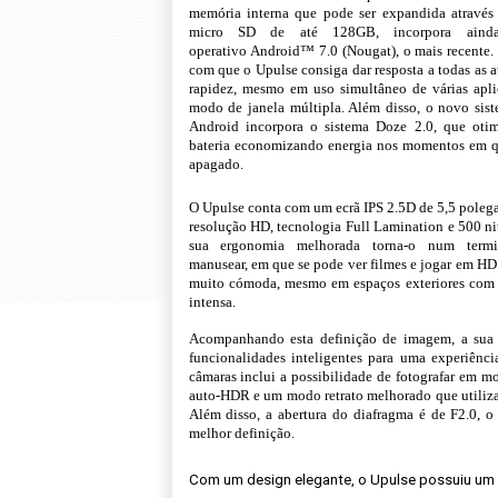
memória interna que pode ser expandida através
micro SD de até 128GB,
incorpora ain
operativo
Android™ 7.0 (Nougat)
, o mais recente.
com que o Upulse consiga dar resposta a todas as 
rapidez, mesmo em uso simultâneo de várias apl
modo de
janela múltipla
. Além disso, o novo sis
Android incorpora o sistema
Doze 2.0,
que
oti
bateria
economizando energia nos momentos em qu
apagado.
O
Upulse
conta com um
ecrã IPS 2.5D de 5,5 poleg
resolução
HD, tecnologia Full Lamination e 500 n
sua ergonomia melhorada torna-o num termi
manusear, em que se pode ver filmes e jogar em H
muito cómoda, mesmo em espaços
exteriores com
intensa.
Acompanhando esta definição de imagem, a sua
funcionalidades inteligentes para uma experiênc
câmaras inclui a possibilidade de fotografar em 
auto-
HDR e um modo retrato
melhorado que utili
Além disso, a abertura do diafragma é de
F2.0
, o
melhor definição.
Com um design elegante, o Upulse possuiu u