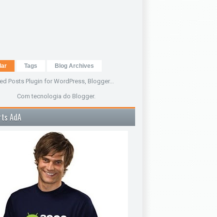
lar
Tags
Blog Archives
Com tecnologia do
Blogger
.
rts AdA