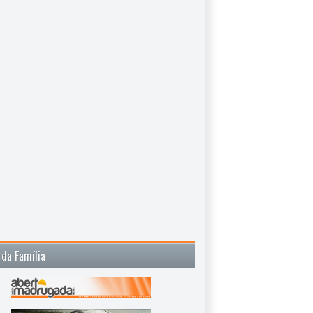
 da Família