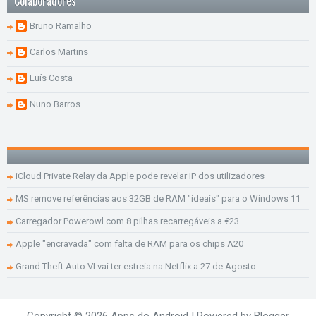
Colaboradores
Bruno Ramalho
Carlos Martins
Luís Costa
Nuno Barros
iCloud Private Relay da Apple pode revelar IP dos utilizadores
MS remove referências aos 32GB de RAM "ideais" para o Windows 11
Carregador Powerowl com 8 pilhas recarregáveis a €23
Apple "encravada" com falta de RAM para os chips A20
Grand Theft Auto VI vai ter estreia na Netflix a 27 de Agosto
Copyright ©
2026
Apps do Android
| Powered by
Blogger