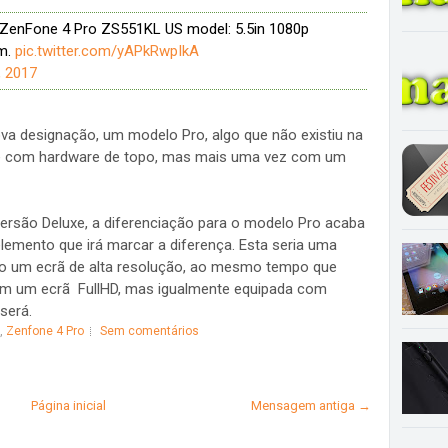
S ZenFone 4 Pro ZS551KL US model: 5.5in 1080p
mm.
pic.twitter.com/yAPkRwpIkA
, 2017
va designação, um modelo Pro, algo que não existiu na
ece com hardware de topo, mas mais uma vez com um
ersão Deluxe, a diferenciação para o modelo Pro acaba
elemento que irá marcar a diferença. Esta seria uma
do um ecrã de alta resolução, ao mesmo tempo que
com um ecrã FullHD, mas igualmente equipada com
será.
,
Zenfone 4 Pro
Sem comentários
Página inicial
Mensagem antiga →