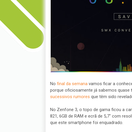
No
final da semana
vamos ficar a conhece
porque oficiosamente já sabemos quase t
sucessivos rumores
que têm sido revelad
No Zenfone 3, o topo de gama ficou a c
821, 6GB de RAM e ecrã de 5,7" com resol
que este smartphone foi enquadrado.