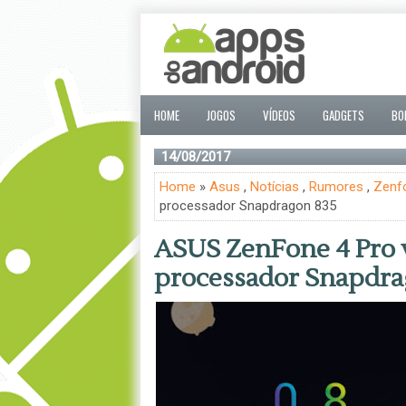
HOME
JOGOS
VÍDEOS
GADGETS
BO
14/08/2017
Home
»
Asus
,
Notícias
,
Rumores
,
Zenf
processador Snapdragon 835
ASUS ZenFone 4 Pro 
processador Snapdra