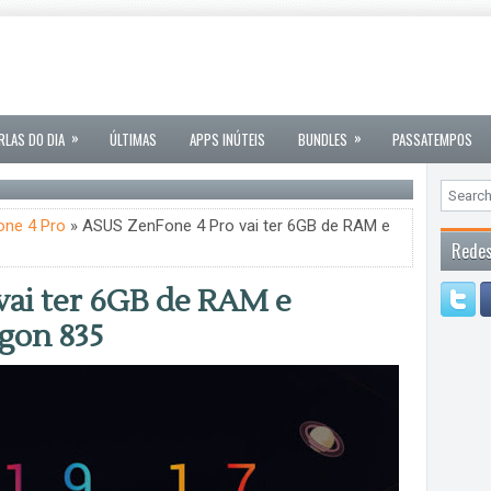
»
»
RLAS DO DIA
ÚLTIMAS
APPS INÚTEIS
BUNDLES
PASSATEMPOS
one 4 Pro
» ASUS ZenFone 4 Pro vai ter 6GB de RAM e
Redes
vai ter 6GB de RAM e
gon 835