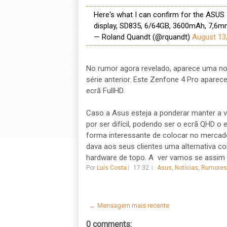
Here's what I can confirm for the ASU
display, SD835, 6/64GB, 3600mAh, 7,6
— Roland Quandt (@rquandt)
August 13
No rumor agora revelado, aparece uma no
série anterior. Este Zenfone 4 Pro apar
ecrã FullHD.
Caso a Asus esteja a ponderar manter a v
por ser difícil, podendo ser o ecrã QHD o 
forma interessante de colocar no merca
dava aos seus clientes uma alternativa 
hardware de topo. A ver vamos se assim 
Por
Luís Costa
17:32
Asus
,
Notícias
,
Rumores
← Mensagem mais recente
0 comments: