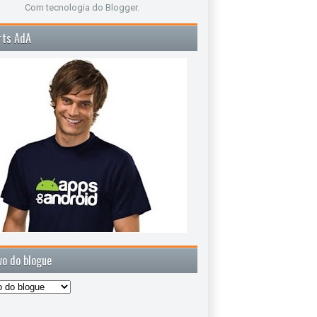
Com tecnologia do
Blogger
.
rts AdA
vo do blogue