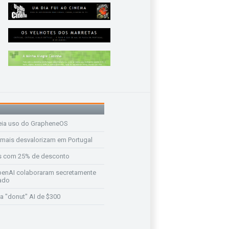
eia uso do GrapheneOS
 mais desvalorizam em Portugal
s com 25% de desconto
enAI colaboraram secretamente
ado
a "donut" AI de $300