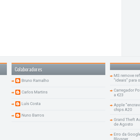
Colaboradores
MS remove re
"ideais" para
Bruno Ramalho
Carregador Po
Carlos Martins
a €23
Luís Costa
Apple "encrav
chips A20
Nuno Barros
Grand Theft Aut
de Agosto
Erro da Googl
Blogger