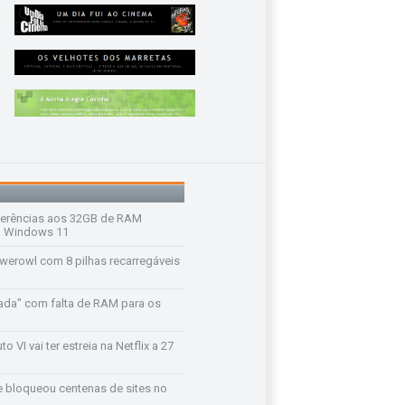
ferências aos 32GB de RAM
 o Windows 11
werowl com 8 pilhas recarregáveis
ada" com falta de RAM para os
o VI vai ter estreia na Netflix a 27
e bloqueou centenas de sites no