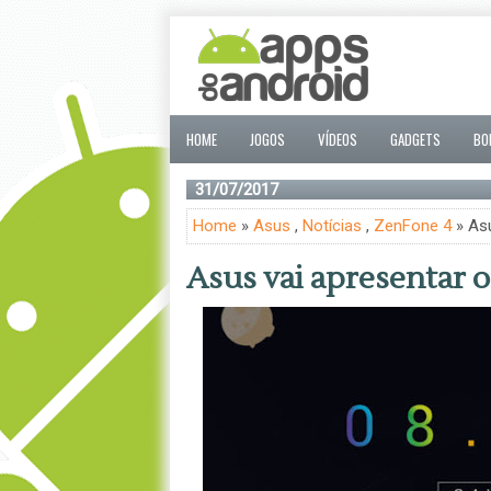
HOME
JOGOS
VÍDEOS
GADGETS
BO
31/07/2017
Home
»
Asus
,
Notícias
,
ZenFone 4
» Asu
Asus vai apresentar o