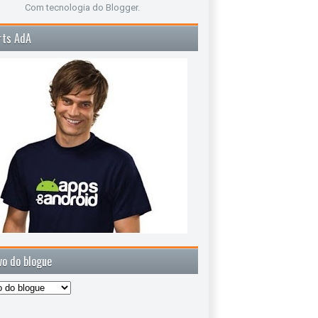
Com tecnologia do
Blogger
.
rts AdA
vo do blogue