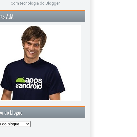
Com tecnologia do
Blogger
.
rts AdA
vo do blogue