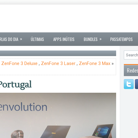
»
»
RLAS DO DIA
ÚLTIMAS
APPS INÚTEIS
BUNDLES
PASSATEMPOS
,
ZenFone 3 Deluxe
,
ZenFone 3 Laser
,
ZenFone 3 Max
»
Redes
Portugal