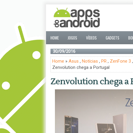
HOME
JOGOS
VÍDEOS
GADGETS
BO
30/09/2016
Home
»
Asus
,
Notícias
,
PR
,
ZenFone 3
Zenvolution chega a Portugal
Zenvolution chega a 