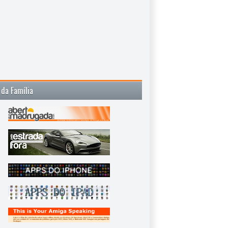
 da Família