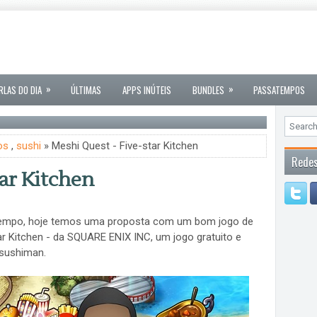
»
»
RLAS DO DIA
ÚLTIMAS
APPS INÚTEIS
BUNDLES
PASSATEMPOS
os
,
sushi
» Meshi Quest - Five-star Kitchen
Redes
ar Kitchen
tempo, hoje temos uma proposta com um bom jogo de
ar Kitchen - da SQUARE ENIX INC, um jogo gratuito e
sushiman.