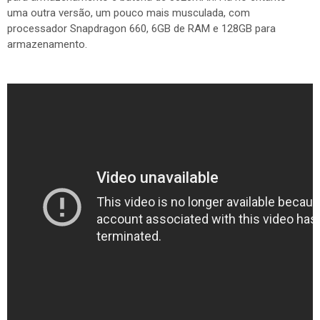
uma outra versão, um pouco mais musculada, com
processador Snapdragon 660, 6GB de RAM e 128GB para
armazenamento.