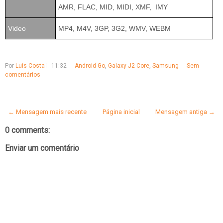
AMR, FLAC, MID, MIDI, XMF, IMY
Video
MP4, M4V, 3GP, 3G2, WMV, WEBM
Por
Luís Costa
11:32
Android Go
,
Galaxy J2 Core
,
Samsung
Sem
comentários
← Mensagem mais recente
Página inicial
Mensagem antiga →
0 comments:
Enviar um comentário