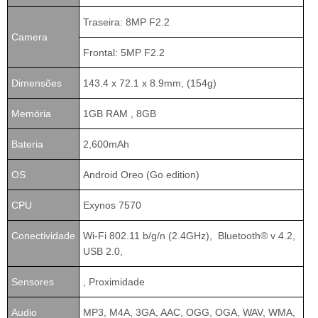
Traseira: 8MP F2.2
Camera
Frontal: 5MP F2.2
Dimensões
143.4 x 72.1 x 8.9mm, (154g)
Memória
1GB RAM , 8GB
Bateria
2,600mAh
OS
Android Oreo (Go edition)
CPU
Exynos 7570
Conectividade
Wi-Fi 802.11 b/g/n (2.4GHz), Bluetooth® v 4.2,
USB 2.0,
Sensores
, Proximidade
Audio
MP3, M4A, 3GA, AAC, OGG, OGA, WAV, WMA,