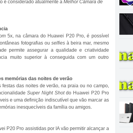
ento é considerado atualmente a
Melhor Câmara de
ncia
om
5x, na câmara do Huawei P20 Pro, é possível
ontâneas fotografias ou
selfies
à beira mar, mesmo
ade permite assegurar a qualidade e criatividade
ncia muito superior à conseguida com um outro
s memórias das noites de verão
festas das noites de verão, na praia ou no campo,
ncionalidade
Super Night Shot
do Huawei P20 Pro
íveis e uma definição indiscutível que vão marcar as
emórias inesquecíveis da família ou amigos.
i P20 Pro assistidas por IA vão permitir alcançar a