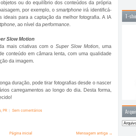
e objetos ou do equilíbrio dos conteúdos da própria
paisagem, por exemplo, o
smartphone
irá identificá-
T-shi
s ideais para a captação da melhor fotografia. A IA
tphone
, ao nível da
performance
.
er Slow Motion
da mais criativas com o
Super Slow Motion
, uma
o de conteúdo em câmara lenta, com uma qualidade
nição da imagem.
nga duração, pode tirar fotografias desde o nascer
vários carregamentos ao longo do dia. Desta forma,
cido!
Arqui
o
,
PR
Sem comentários
Página inicial
Mensagem antiga →