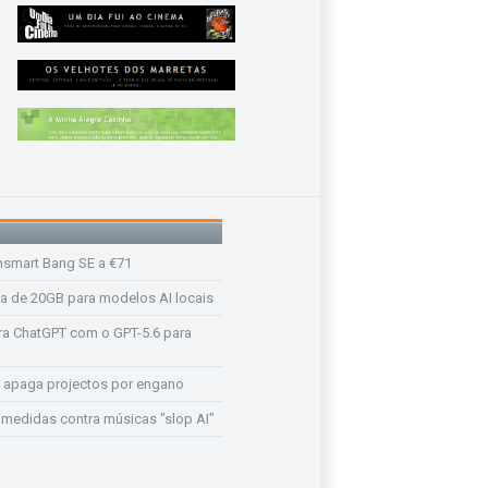
nsmart Bang SE a €71
a de 20GB para modelos AI locais
a ChatGPT com o GPT-5.6 para
 apaga projectos por engano
medidas contra músicas "slop AI"