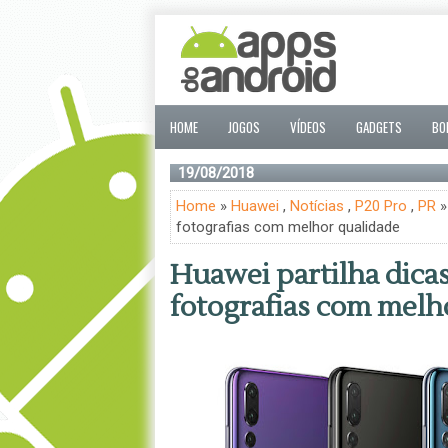
HOME
JOGOS
VÍDEOS
GADGETS
BO
19/08/2018
Home
»
Huawei
,
Notícias
,
P20 Pro
,
PR
»
fotografias com melhor qualidade
Huawei partilha dica
fotografias com melh