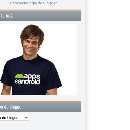
Com tecnologia do
Blogger
.
rts AdA
vo do blogue