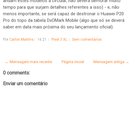
andam estes modelos a circular, não deverá demorar muito
tempo para que surjam detalhes referentes a isso) - e, não
menos importante, se será capaz de destronar o Huawei P20
Pro do topo da tabela DxOMark Mobile (algo que só se deverá
saber em data mais próxima do seu lançamento oficial).
Por
Carlos Martins
16:21
Pixel 3 XL
Sem comentários
← Mensagem mais recente
Página inicial
Mensagem antiga →
0 comments:
Enviar um comentário