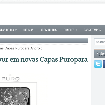
»
»
RLAS DO DIA
ÚLTIMAS
APPS INÚTEIS
BUNDLES
PASSATEMPOS
vas Capas Puropara Android
Redes
our em novas Capas Puropara