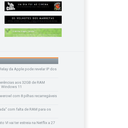
 Relay da Apple pode revelar IP dos
ferências aos 32GB de RAM
 o Windows 11
werowl com 8 pilhas recarregáveis
ada" com falta de RAM para os
o VI vai ter estreia na Netflix a 27