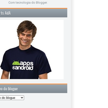
Com tecnologia do
Blogger
.
rts AdA
vo do blogue