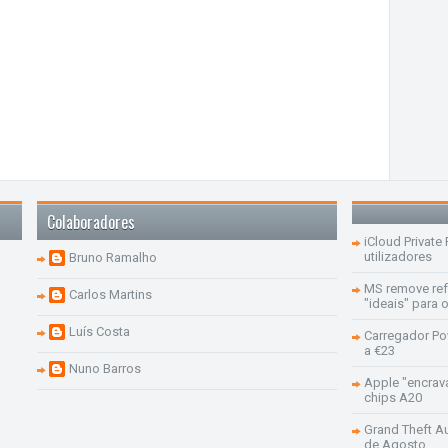
Colaboradores
iCloud Private
utilizadores
Bruno Ramalho
MS remove re
Carlos Martins
"ideais" para
Luís Costa
Carregador Po
a €23
Nuno Barros
Apple "encrav
chips A20
Grand Theft Aut
de Agosto