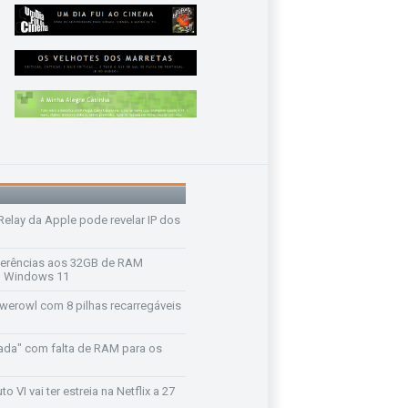
 Relay da Apple pode revelar IP dos
ferências aos 32GB de RAM
 o Windows 11
werowl com 8 pilhas recarregáveis
ada" com falta de RAM para os
o VI vai ter estreia na Netflix a 27