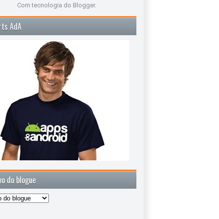
Com tecnologia do
Blogger
.
rts AdA
vo do blogue