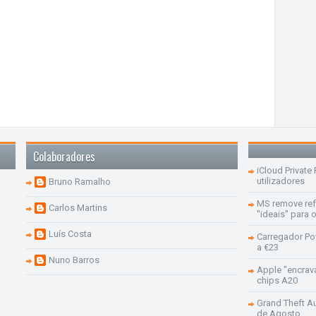
Colaboradores
iCloud Private
utilizadores
Bruno Ramalho
MS remove re
Carlos Martins
"ideais" para
Luís Costa
Carregador Po
a €23
Nuno Barros
Apple "encrav
chips A20
Grand Theft Aut
de Agosto