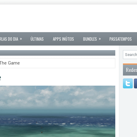
»
»
RLAS DO DIA
ÚLTIMAS
APPS INÚTEIS
BUNDLES
PASSATEMPOS
 The Game
Redes
e