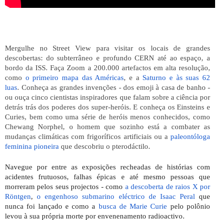
Mergulhe no Street View para visitar os locais de grandes 
descobertas: do subterrâneo e profundo CERN até ao espaço, a 
bordo da ISS. Faça Zoom a 200.000 artefactos em alta resolução, 
como 
o primeiro mapa das Américas
, e a 
Saturno e às suas 62 
luas
. Conheça as grandes invenções - dos emoji à casa de banho - 
ou ouça cinco cientistas inspiradores que falam sobre a ciência por 
detrás trás dos poderes dos super-heróis. E conheça os Einsteins e 
Curies, bem como uma série de heróis menos conhecidos, como 
Chewang Norphel, o homem que sozinho está a combater as 
mudanças climáticas com frigoríficos artificiais ou a 
paleontóloga 
feminina pioneira
 que descobriu o pterodáctilo.
Navegue por entre as exposições recheadas de histórias com 
acidentes frutuosos, falhas épicas e até mesmo pessoas que 
morreram pelos seus projectos - como 
a descoberta de raios X por 
Röntgen
, 
o engenhoso submarino eléctrico de Isaac Peral
 que 
nunca foi lançado e como a 
busca de Marie Curie
 pelo polônio 
levou à sua própria morte por envenenamento radioactivo.