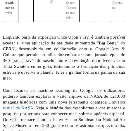
gs
.
g with 
Space 
Argenti
gunpo
Telesco
na
wder
pe into 
orbit
Enquanto parte da exposição Once Upon a Try, é também possível 
aceder a  uma aplicação de realidade aumentada “Big Bang” do 
CERN, desenvolvida em colaboração com o Google Arts & 
Culture que permite ao utilizador embarcar numa jornada épica de 
360 graus através do nascimento e da evolução do universo. Com 
Tilda Swinton como guia, testemunhe a formação das primeiras 
estrelas e observe o planeta Terra a ganhar forma na palma da sua 
mão.
Com recurso ao machine learning da Google, os utilizadores 
poderão também explorar o vasto arquivo da NASA de 127.000 
imagens históricas com uma nova ferramenta chamada Universo
visual da NASA
. Veja a história das descobertas e das missões e 
pesquise por termos para conhecer mais sobre a agência espacial. 
Ou visite o space shuttle discovery - no Smithsonian National Air 
Space Museum - em 360 graus e com os astronautas que, um dia, 