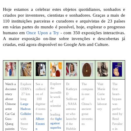
Hoje estamos a celebrar estes objetos quotidianos, sonhados e 
criados por inventores, cientistas e sonhadores. Graças a mais de 
110 instituições parceiras e curadores e arquivistas de 23 países 
em várias partes do mundo é possível, hoje, explorar o progresso 
humano em 
Once Upon a Try
 - com 350 exposições interactivas. 
A maior exposição on-line sobre invenções e descobertas já 
criadas, está agora disponível no Google Arts and Culture.
Explore 
Watch a 
Explore 
See a 
Dr 
The 
Visit 
The 
the 
docume
CERN’s 
collecti
Kathryn 
compass 
Marie 
first 
incredib
ntary 
 27 km 
on of 
D 
is one 
Curie 
heart-
le work 
about 
long
 100 
Sullivan
of 
in her 
bypass 
of 
Chinese 
Large 
digitise
, NASA 
China’s 
laborat
was 
scientist
artist 
Hadron 
d notes 
astrona
ancient 
ory
perfor
s 
Cai Cai 
Collider
from 
ut who 
great 
med by 
leading 
Guo-
with 
Albert 
the 
fight 
launche
inventio
René 
against 
Qiang 
Street 
Einstei
d the 
ns
Favalor
superbu
paintin
View
n
Hubble 
o in 