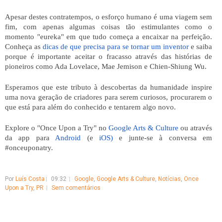
Apesar destes contratempos, o esforço humano é uma viagem sem 
fim, com apenas algumas coisas tão estimulantes como o 
momento "eureka" em que tudo começa a encaixar na perfeição. 
Conheça as 
dicas de que precisa para se tornar um inventor 
e saiba 
porque é importante aceitar o fracasso através das histórias de 
pioneiros como Ada Lovelace, Mae Jemison e Chien-Shiung Wu. 
Esperamos que este tributo à descobertas da humanidade inspire 
uma nova geração de criadores para serem curiosos, procurarem o 
que está para além do conhecido e tentarem algo novo. 
Explore o "Once Upon a Try" no 
Google Arts & Culture
 ou através 
da app para
Android
 (e 
iOS
)
 e junte-se à conversa em 
#onceuponatry.
Por
Luís Costa
09:32
Google
,
Google Arts & Culture
,
Notícias
,
Once
Upon a Try
,
PR
Sem comentários