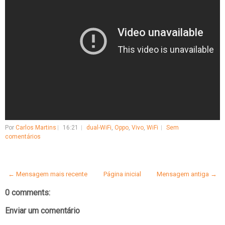
Por
Carlos Martins
16:21
dual-WiFi
,
Oppo
,
Vivo
,
WiFi
Sem
comentários
← Mensagem mais recente
Página inicial
Mensagem antiga →
0 comments:
Enviar um comentário