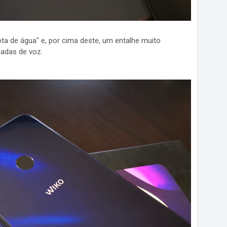
ta de água" e, por cima deste, um entalhe muito
adas de voz.