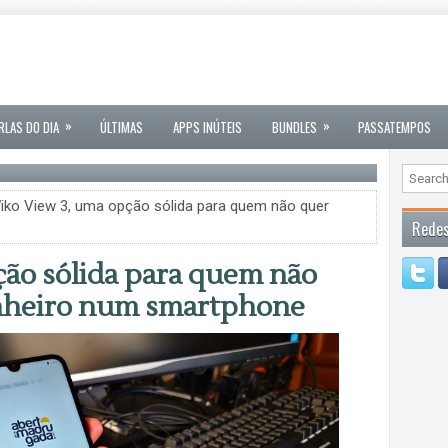
»
»
RLAS DO DIA
ÚLTIMAS
APPS INÚTEIS
BUNDLES
PASSATEMPOS
iko View 3, uma opção sólida para quem não quer
Redes
ão sólida para quem não
inheiro num smartphone