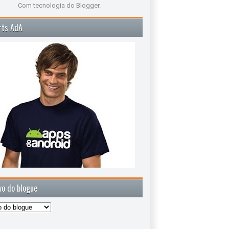
Com tecnologia do
Blogger
.
rts AdA
vo do blogue