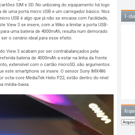
s cartões SIM e SD. No unboxing do equipamento há logo
a de uma porta micro USB e um carregador básico. Nos
T-shi
cro USB é algo que já não se encaixa com facilidade,
View 3 se insere, com a Wiko a limitar a porta USB-
, para uma bateria de 4000mAh, resulta num demorado
er o cenário ideal para esse efeito.
do View 3 acabam por ser contrabalançados pela
 referida bateria de 4000mAh a estar na linha da frente.
o, extensível com o cartão microSD, são argumentos
ue este smartphone se insere. O sensor Sony IMX486
or octa-core MediaTek Helio P22, estão dentro do nível
a média-baixa.
Arqui