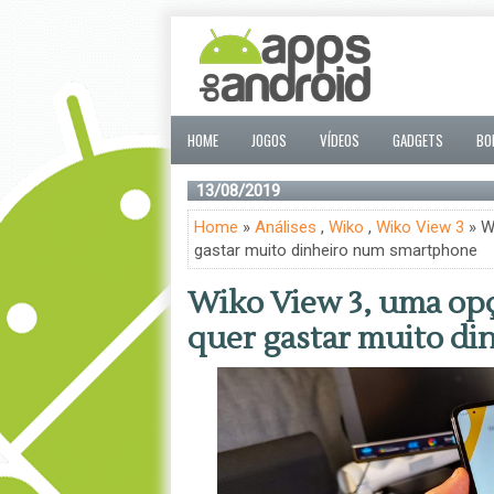
HOME
JOGOS
VÍDEOS
GADGETS
BO
13/08/2019
Home
»
Análises
,
Wiko
,
Wiko View 3
» W
gastar muito dinheiro num smartphone
Wiko View 3, uma opç
quer gastar muito d