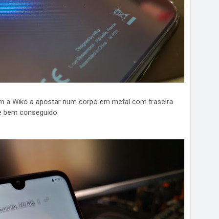
om a Wiko a apostar num corpo em metal com traseira
e bem conseguido.