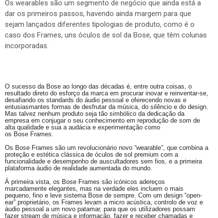
Os wearables são um segmento de negócio que ainda está a
dar os primeiros passos, havendo ainda margem para que
sejam lançados diferentes tipologias de produto, como é o
caso dos Frames, uns óculos de sol da Bose, que têm colunas
incorporadas.
O sucesso da
Bose
ao longo das décadas é, entre outra coisas, o
resultado direto do esforço da marca em procurar inovar e reinventar-se,
desafiando os standards do áudio pessoal e oferecendo novas e
entusiasmantes formas de desfrutar da música, do silêncio e do design.
Mas talvez nenhum produto seja tão simbólico da dedicação da
empresa em conjugar o seu conhecimento em reprodução de som de
alta qualidade e sua a audácia e experimentação como
os
Bose
Frames.
Os
Bose
Frames são um revolucionário novo “
wearable
”, que combina a
proteção e estética clássica de óculos de sol
premium
com a
funcionalidade e desempenho de auscultadores sem fios, e a primeira
plataforma áudio de realidade aumentada do mundo.
À primeira vista, os
Bose
Frames são icónicos adereços
marcadamente elegantes, mas na verdade eles incluem o mais
pequeno, fino e leve sistema
Bose
de sempre. Com um design “
open-
ear
” proprietário, os Frames levam a micro acústica, controlo de voz e
áudio pessoal a um novo patamar, para que os utilizadores possam
fazer
stream
de música e informação, fazer e receber chamadas e