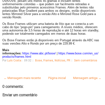
UVA/UVB, pesam uns meros 45 gramas e incluem lentes
uniformemente coloridas – que podem ser facilmente retiradas e
substituídas pelo primeiros acessórios Frames. Além de lentes não
polarizadas
Blue
Gradient
para ambos os designs, estão disponíveis
lentes
Mirrored
Silver
para a versão Alto e
Mirrored
Rose
Gold
para a
versão Rondo.
Os
Bose
Frames utilizam uma bateria de lítio que se conecta a um
cabo do tipo “
pogo-pin
” para carregamento. A níveis médios, oferecem
uma autonomia de 3,5 horas de reprodução e até 12 horas em
standby
,
podendo ser totalmente carregados em menos de duas horas.
Os
Bose
Frames estão já disponíveis em Portugal através da ABC nas
suas versões Alto e Rondo por um preço de 229,99 €.
Mais
informações:
https://www.abc.pt/bose/
|
https://www.bose.com/en_us/
products/frames.html
Por
Luís Costa
09:32
Bose
,
Frames
,
Notícias
,
PR
Sem comentários
← Mensagem mais recente
Página inicial
Mensagem antiga →
0 comments:
Enviar um comentário