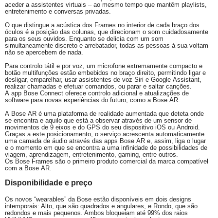
aceder a assistentes virtuais – ao mesmo tempo que mantêm playlists,
entretenimento e conversas privadas.
O que distingue a acústica dos Frames no interior de cada braço dos
óculos é a posição das colunas, que direcionam o som cuidadosamente
para os seus ouvidos. Enquanto se delicia com um som
simultaneamente discreto e arrebatador, todas as pessoas à sua voltam
não se apercebem de nada.
Para controlo tátil e por voz, um microfone extremamente compacto e
botão multifunções estão embebidos no braço direito, permitindo ligar e
desligar, emparelhar, usar assistentes de voz
Siri
e Google
Assistant
,
realizar chamadas e efetuar comandos, ou parar e saltar canções.
A
app
Bose
Connect
oferece controlo adicional e atualizações de
software para novas experiências do futuro, como a
Bose
AR.
A
Bose
AR é uma plataforma de realidade aumentada que deteta onde
se encontra e aquilo que está a observar através de um sensor de
movimentos de 9 eixos e do GPS do seu dispositivo
iOS
ou
Android
.
Graças a este posicionamento, o serviço acrescenta automaticamente
uma camada de áudio através das
apps
Bose
AR e, assim, liga o lugar
e o momento em que se encontra a uma infinidade de possibilidades de
viagem, aprendizagem, entretenimento,
gaming
, entre outros.
Os
Bose
Frames são o primeiro produto comercial da marca compatível
com a
Bose
AR.
Disponibilidade e preço
Os novos “
wearables
” da
Bose
estão disponíveis em dois designs
intemporais: Alto, que são quadrados e angulares, e Rondo, que são
redondos e mais pequenos. Ambos bloqueiam até 99% dos raios