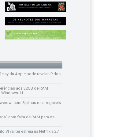
 Relay da Apple pode revelar IP dos
ferências aos 32GB de RAM
 o Windows 11
werowl com 8 pilhas recarregáveis
ada" com falta de RAM para os
o VI vai ter estreia na Netflix a 27