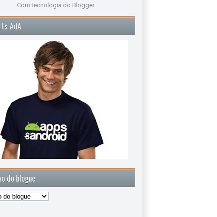
Com tecnologia do
Blogger
.
rts AdA
vo do blogue