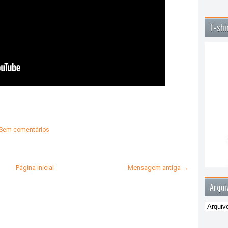
T-shi
Sem comentários
Página inicial
Mensagem antiga →
Arqui