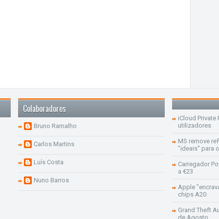
Colaboradores
iCloud Private
utilizadores
Bruno Ramalho
MS remove re
Carlos Martins
"ideais" para
Luís Costa
Carregador Po
a €23
Nuno Barros
Apple "encrav
chips A20
Grand Theft Aut
de Agosto