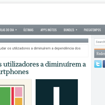
»
»
RLAS DO DIA
ÚLTIMAS
APPS INÚTEIS
BUNDLES
PASSATEMPOS
udar os utilizadores a diminuírem a dependência dos
Redes
 utilizadores a diminuírem a
artphones