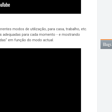
rentes modos de utilização, para casa, trabalho, etc.
is adequadas para cada momento - e mostrando
adas" em função do modo actual.
Blogs