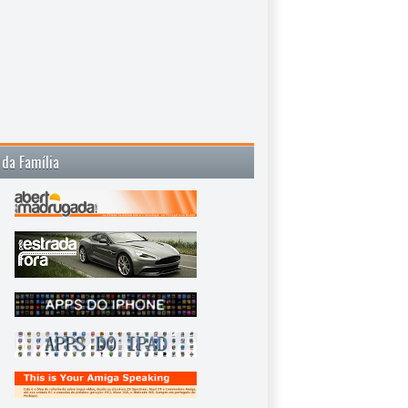
 da Família