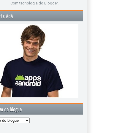
Com tecnologia do
Blogger
.
rts AdA
vo do blogue