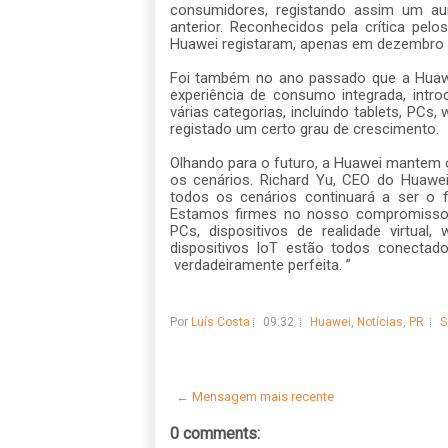
consumidores, registando assim um 
anterior. Reconhecidos pela crítica pe
Huawei registaram, apenas em dezembro 
Foi também no ano passado que a Huawe
experiência de consumo integrada, int
várias categorias, incluindo tablets, PCs,
registado um certo grau de crescimento.
Olhando para o futuro, a Huawei mantem 
os cenários. Richard Yu, CEO do Huawei
todos os cenários continuará a ser o 
Estamos firmes no nosso compromisso e
PCs, dispositivos de realidade virtual,
dispositivos IoT estão todos conectad
verdadeiramente perfeita. ”
Por
Luís Costa
09:32
Huawei
,
Notícias
,
PR
S
← Mensagem mais recente
0 comments: