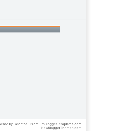
Theme by
Lasantha
-
PremiumBloggerTemplates.com
NewBloggerThemes.com