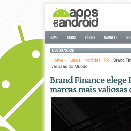
HOME
JOGOS
VÍDEOS
GADGETS
BO
02/02/2020
Home
»
Huawei
,
Notícias
,
PR
» Brand Fi
valiosas do Mundo
Brand Finance elege
marcas mais valiosa