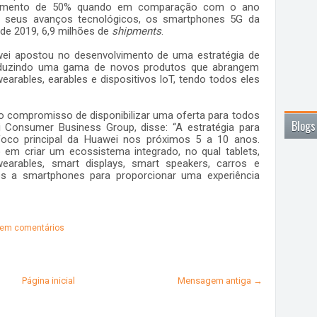
aumento de 50% quando em comparação com o ano
los seus avanços tecnológicos, os smartphones 5G da
de 2019, 6,9 milhões de
shipments
.
i apostou no desenvolvimento de uma estratégia de
roduzindo uma gama de novos produtos que abrangem
 wearables, earables e dispositivos IoT, tendo todos eles
o compromisso de disponibilizar uma oferta para todos
Blogs
 Consumer Business Group, disse: “A estratégia para
foco principal da Huawei nos próximos 5 a 10 anos.
m criar um ecossistema integrado, no qual tablets,
 wearables, smart displays, smart speakers, carros e
os a smartphones para proporcionar uma experiência
em comentários
Página inicial
Mensagem antiga →