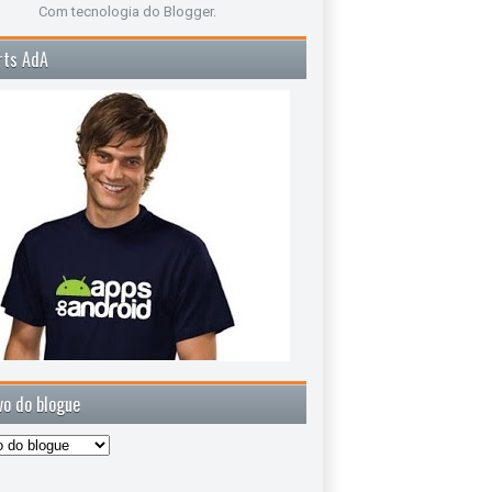
Com tecnologia do
Blogger
.
rts AdA
vo do blogue