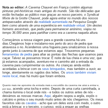
Nota ao editor:
A Caverna Chauvet em França contém algumas
pinturas pré-históricas mais antigas do mundo. São tão delicadas que
estão fechadas ao público mas graças ao nosso parceiro, o Syndicat
Mixte de la Grotte Chauvet, pode agora entrar no mundo dos nossos
antepassados através da
realidade aumentada
na Pesquisa Google
bem como através de uma experiência em
realidade virtual
. Um destes
homens ancestrais, que pediu para permanecer anónimo, viajou no
tempo 36.000 anos para partilhar como era a caverna naquela altura.
Começámos a nossa viagem para a grande caverna há uns
dias.Chegámos hoje e instalamo-nos perto do arco de pedra que
atravessa o rio. Acendemos uma fogueira para sinalizarmos à nossa
gente junto à caverna de que estamos aqui. Trouxemos pequenas
f
erramentas de pedra
para afiar as pontas das flechas que usamos para
caçar. Talvez as possamos trocar. É noite de lua cheia e uma vez, que
já estamos acampados, aventuro-me e caminho até a entrada da
caverna para cumprimentar os outros. As crianças ainda estão
acordadas a brincar com os
seus brinquedos
, mas também a ouvir, ao
longe, atentamente os rugidos dos leões. Os
ursos também viviam
neste local
, mas há muito que foram embora.
Quanto mais me aproximo da entrada mais a escuridão da caverna me atrai a entrar e, 
 acendo uma tocha e entro. Depois de uma curta caminhada, a 
por isso,
chama ilumina o local onde nós - e todos os outros antes de nós - 
deixámos as nossas marcas. 
Aqui
, alguém raspou a argila, expôs o 
calcário e pintou o seu mundo muito antes de nós chegarmos. Os meus 
favoritos são os 
cavalos 
- acho que um deles está com medo, o outro 
está a brincar, e o terceiro, o curioso, está a erguer as orelhas 