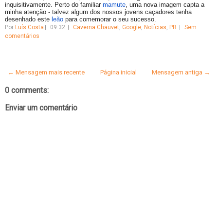
inquisitivamente. 
Perto do familiar 
mamute
, uma nova imagem capta a 
minha atenção - talvez algum dos nossos jovens caçadores tenha 
desenhado este 
leão
 para comemorar o seu sucesso.
Por
Luís Costa
09:32
Caverna Chauvet
,
Google
,
Notícias
,
PR
Sem
comentários
← Mensagem mais recente
Página inicial
Mensagem antiga →
0 comments:
Enviar um comentário