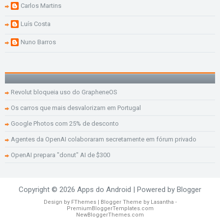
Carlos Martins
Luís Costa
Nuno Barros
Revolut bloqueia uso do GrapheneOS
Os carros que mais desvalorizam em Portugal
Google Photos com 25% de desconto
Agentes da OpenAI colaboraram secretamente em fórum privado
OpenAI prepara "donut" AI de $300
Copyright ©
2026
Apps do Android
| Powered by
Blogger
Design by
FThemes
| Blogger Theme by
Lasantha
-
PremiumBloggerTemplates.com
NewBloggerThemes.com