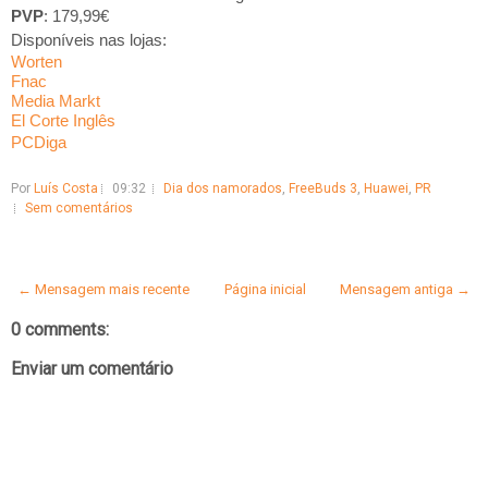
PVP
: 179,99€
Disponíveis nas lojas:
Worten
Fnac
Media Markt
El Corte Inglês
PCDiga
Por
Luís Costa
09:32
Dia dos namorados
,
FreeBuds 3
,
Huawei
,
PR
Sem comentários
← Mensagem mais recente
Página inicial
Mensagem antiga →
0 comments:
Enviar um comentário