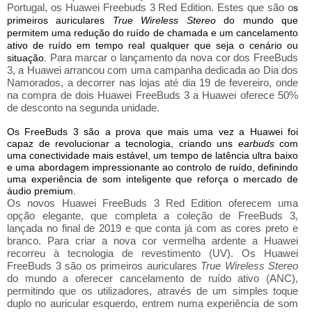
Portugal, os Huawei Freebuds 3 Red Edition. Estes que são o
s
primeiros auriculares
True Wireless Stereo
do mundo que
permitem uma redução do ruído de chamada e um cancelamento
ativo de ruído em tempo real qualquer que seja o cenário ou
Para marcar o lançamento da nova cor dos FreeBuds
situação.
3, a Huawei arrancou com uma campanha dedicada ao Dia dos
Namorados, a decorrer nas lojas até dia 19 de fevereiro, onde
na compra de dois Huawei FreeBuds 3 a Huawei oferece 50%
de desconto na segunda unidade.
Os FreeBuds 3 são a prova que mais uma vez a Huawei foi
capaz de revolucionar a tecnologia, criando uns
earbuds
com
uma conectividade mais estável, um tempo de latência ultra baixo
e uma abordagem impressionante ao controlo de ruído, definindo
uma experiência de som inteligente que reforça o mercado de
áudio premium.
Os novos Huawei FreeBuds 3 Red Edition oferecem uma
opção elegante, que completa a coleção de FreeBuds 3,
lançada no final de 2019 e que conta já com as cores preto e
branco. Para criar a nova cor vermelha ardente a Huawei
recorreu à tecnologia de revestimento (UV). Os Huawei
FreeBuds 3 são os primeiros auriculares
True Wireless Stereo
do mundo a oferecer cancelamento de ruído ativo (ANC),
permitindo que os utilizadores, através de um simples toque
duplo no auricular esquerdo, entrem numa experiência de som