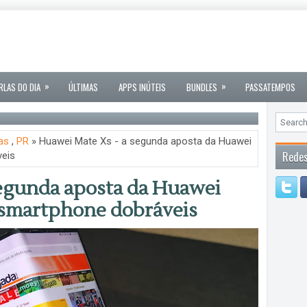
»
»
RLAS DO DIA
ÚLTIMAS
APPS INÚTEIS
BUNDLES
PASSATEMPOS
as
,
PR
» Huawei Mate Xs - a segunda aposta da Huawei
Redes
eis
segunda aposta da Huawei
 smartphone dobráveis