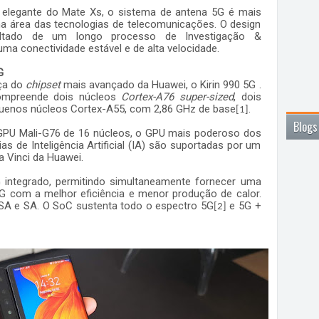
 elegante do Mate Xs, o sistema de antena 5G é mais
 área das tecnologias de telecomunicações. O design
ltado de um longo processo de Investigação &
uma conectividade estável e de alta velocidade.
G
rça do
chipset
mais avançado da Huawei, o Kirin 990 5G .
ompreende dois núcleos
Cortex-A76
super-sized
, dois
quenos núcleos Cortex-A55, com 2,86 GHz de base
.
[1]
Blogs
 GPU Mali-G76 de 16 núcleos, o GPU mais poderoso dos
as de Inteligência Artificial (IA) são suportadas por um
a Vinci da Huawei.
 integrado, permitindo simultaneamente fornecer uma
G com a melhor eficiência e menor produção de calor.
SA e SA. O SoC sustenta todo o espectro 5G
e 5G +
[2]