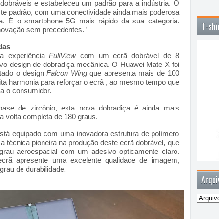
 dobráveis e estabeleceu um padrão para a indústria. O
te padrão, com uma conectividade ainda mais poderosa
ada. É o smartphone 5G mais rápido da sua categoria.
T-shi
novação sem precedentes. ”
das
a experiência
FullView
com um ecrã dobrável de 8
ovo design de dobradiça mecânica. O Huawei Mate X foi
ntado o design
Falcon Wing
que apresenta mais de 100
ita harmonia para reforçar o ecrã , ao mesmo tempo que
ra o consumidor.
ase de zircônio, esta nova dobradiça é ainda mais
ma volta completa de 180 graus.
está equipado com uma inovadora estrutura de polímero
técnica pioneira na produção deste ecrã dobrável, que
grau aeroespacial com um adesivo opticamente claro.
 ecrã apresente uma excelente qualidade de imagem,
rau de durabilidade.
Arqui