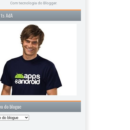
Com tecnologia do
Blogger
.
rts AdA
vo do blogue