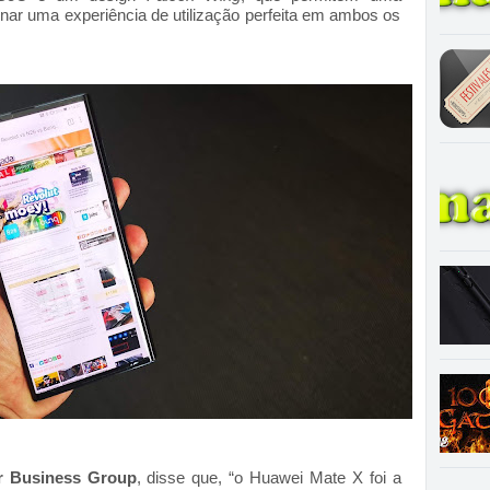
ar uma experiência de utilização perfeita em ambos os
r Business Group
, disse que, “o Huawei Mate X foi a