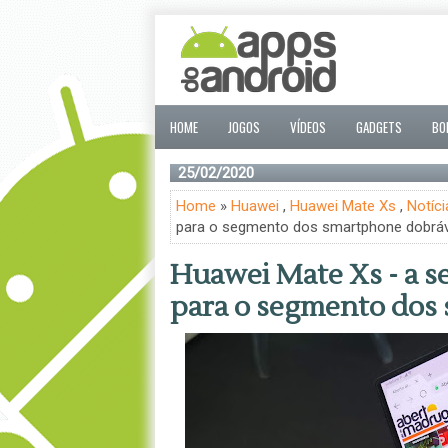
HOME
JOGOS
VÍDEOS
GADGETS
BO
25/02/2020
Home
»
Huawei
,
Huawei Mate Xs
,
Notíci
para o segmento dos smartphone dobráv
Huawei Mate Xs - a 
para o segmento dos