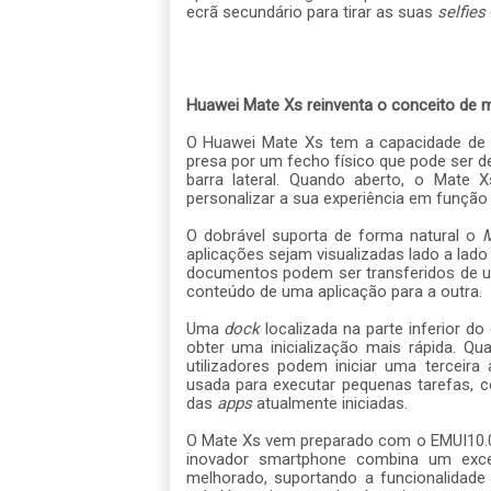
ecrã secundário para tirar as suas
selfies
Huawei Mate Xs reinventa o conceito de mu
O Huawei Mate Xs tem a capacidade de 
presa por um fecho físico que pode ser d
barra lateral. Quando aberto, o Mate 
personalizar a sua experiência em função
O dobrável suporta de forma natural o
M
aplicações
sejam visualizadas lado a lad
documentos podem ser transferidos de uma
conteúdo de uma aplicação para a outra.
Uma
dock
localizada na parte inferior d
obter uma inicialização mais rápida. Q
utilizadores podem iniciar uma terceira
usada para executar pequenas tarefas, 
das
apps
atualmente iniciadas.
O Mate Xs vem preparado com o EMUI10.0
inovador smartphone combina um exc
melhorado, suportando a funcionalidad