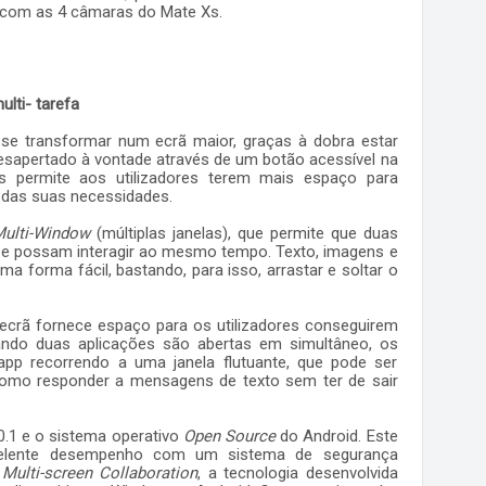
com as 4 câmaras do Mate Xs
.
lti- tarefa
se transformar num ecrã maior, graças à dobra estar
esapertado à vontade através de um botão acessível na
Xs permite aos utilizadores terem mais espaço para
 das suas necessidades.
ulti-Window
(múltiplas janelas), que permite que duas
o e possam interagir ao mesmo tempo. Texto, imagens e
 forma fácil, bastando, para isso, arrastar e soltar o
o ecrã fornece espaço para os utilizadores conseguirem
uando duas aplicações são abertas em simultâneo, os
 app recorrendo a uma janela flutuante, que pode ser
como responder a mensagens de texto sem ter de sair
.1 e o sistema operativo
Open Source
do Android. Este
elente desempenho com um sistema de segurança
e
Multi-screen Collaboration
, a tecnologia desenvolvida