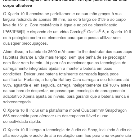
corpo ultraleve
O Xperia 10 II encaixa-se perfeitamente na sua mão graças à sua
largura reduzida de apenas 69 mm, ao ecrã largo de 21:9 e ao corpo
leve de 151 g. Com resistência à água e ao pó de classificação
®
®
IP65/IP68[ii] e dispondo de um vidro Corning
Gorilla
6, o Xperia 10 II
está protegido contra os elementos para que o possa utilizar sem
quaisquer preocupações.
Além disso, a bateria de 3600 mAh permite-lhe desfrutar das suas apps
favoritas durante ainda mais tempo, sem que tenha de se preocupar
com ficar sem bateria. Já para não mencionar que as tecnologias de
carregamento integradas ajudam a manter a bateria em boas
condições. Deixar uma bateria totalmente carregada ligada pode
danificá-la. Portanto, a função Battery Care carrega o seu telefone até
90%, aguarda e, em seguida, carrega inteligentemente até 100% antes
da sua hora de despertar, ao passo que tecnologia de carregamento
adaptativo Xperia ajusta os níveis, para garantir que a bateria nunca é
sobrecarregada.
O Xperia 10 II inclui uma plataforma móvel Qualcomm® Snapdragon
665 concebida para oferecer um desempenho fiável e uma
conectividade rápida.
O Xperia 10 II integra a tecnologia de áudio da Sony, incluindo áudio de
alta resolução e áudio de alta resolução sem fios para uma experiência