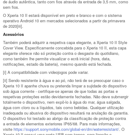
de áudio autêntica, tanto com fios através da entrada de 3,5 mm, como
sem fios.
O Xperia 10 II estará disponível em preto e branco e com o sistema
operativo Android 10 em mercados selecionados a partir da primavera
de 2020[iii].
Acessórios
Também poderá adquirir a respetiva capa elegante, a Xperia 10 II Style
Cover View. Especificamente concebida para o Xperia 10 II, esta capa
elegante oferece não só proteção contra o desgaste do quotidiano,
como também lhe permite visualizar o ecrã inicial (hora, data,
notificações, estado da bateria), mesmo quando está fechada.
[i] A compatibilidade com videojogos pode variar.
[ii] Sendo resistente à água e ao pó, não terá de se preocupar caso o
Xperia 10 II apanhe chuva ou pretenda limpar a sujidade do dispositivo
sob água corrente - certifique-se apenas de que todas as portas e
respetivas proteções estão devidamente fechadas. Não deve submergir
totalmente o dispositivo, nem expô-lo à água do mar, água salgada,
água com cloro ou a líquidos, tais como bebidas. Qualquer utilização
inadequada ou abusiva do dispositivo resultará na anulação da garantia.
O dispositivo foi testado ao abrigo da classificação de proteção contra
a entrada de elementos exteriores IP65/68. Para mais informações,
visite
https://support.sonymobile.
com/global-en/dm/
waterresistant/
. O
Xperia 10 II possui uma porta USB sem tampa, para ligação e