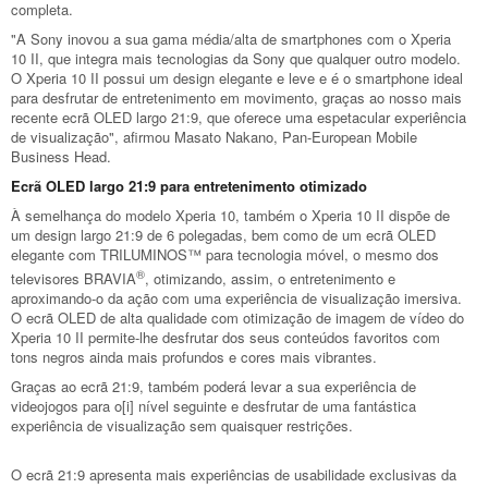
completa.
"A Sony inovou a sua gama média/alta de smartphones com o Xperia
10 II, que integra mais tecnologias da Sony que qualquer outro modelo.
O Xperia 10 II possui um design elegante e leve e é o smartphone ideal
para desfrutar de entretenimento em movimento, graças ao nosso mais
recente ecrã OLED largo 21:9, que oferece uma espetacular experiência
de visualização", afirmou Masato Nakano, Pan-European Mobile
Business Head.
Ecrã OLED largo 21:9 para entretenimento otimizado
À semelhança do modelo Xperia 10, também o Xperia 10 II dispõe de
um design largo 21:9 de 6 polegadas, bem como de um ecrã OLED
elegante com TRILUMINOS™ para tecnologia móvel, o mesmo dos
®
televisores BRAVIA
, otimizando, assim, o entretenimento e
aproximando-o da ação com uma experiência de visualização imersiva.
O ecrã OLED de alta qualidade com otimização de imagem de vídeo do
Xperia 10 II permite-lhe desfrutar dos seus conteúdos favoritos com
tons negros ainda mais profundos e cores mais vibrantes.
Graças ao ecrã 21:9, também poderá levar a sua experiência de
videojogos para o[i] nível seguinte e desfrutar de uma fantástica
experiência de visualização sem quaisquer restrições.
O ecrã 21:9 apresenta mais experiências de usabilidade exclusivas da