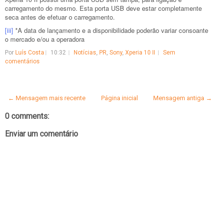
carregamento do mesmo. Esta porta USB deve estar completamente
seca antes de efetuar o carregamento.
[iii]
*A data de lançamento e a disponibilidade poderão variar consoante
o mercado e/ou a operadora
Por
Luís Costa
10:32
Notícias
,
PR
,
Sony
,
Xperia 10 II
Sem
comentários
← Mensagem mais recente
Página inicial
Mensagem antiga →
0 comments:
Enviar um comentário