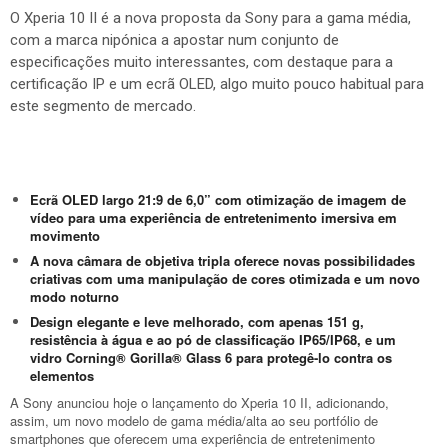
O Xperia 10 II é a nova proposta da Sony para a gama média,
com a marca nipónica a apostar num conjunto de
especificações muito interessantes, com destaque para a
certificação IP e um ecrã OLED, algo muito pouco habitual para
este segmento de mercado.
Ecrã OLED largo 21:9 de 6,0” com otimização de imagem de
vídeo para uma experiência de entretenimento imersiva em
movimento
A nova câmara de objetiva tripla oferece novas possibilidades
criativas com uma manipulação de cores otimizada e um novo
modo noturno
Design elegante e leve melhorado, com apenas 151 g,
resistência à água e ao pó de classificação IP65/IP68, e um
vidro Corning® Gorilla® Glass 6 para protegê-lo contra os
elementos
A Sony anunciou hoje o lançamento do Xperia 10 II, adicionando,
assim, um novo modelo de gama média/alta ao seu portfólio de
smartphones que oferecem uma experiência de entretenimento