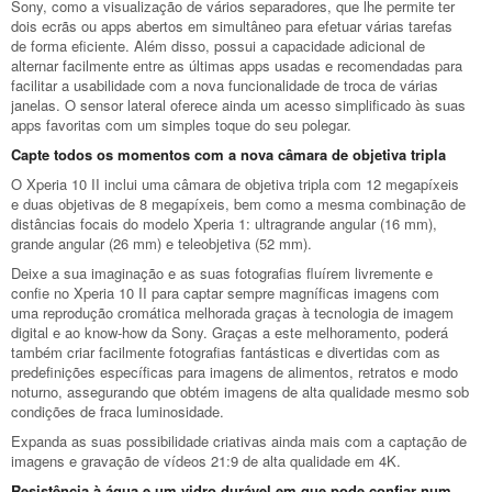
Sony, como a visualização de vários separadores, que lhe permite ter
dois ecrãs ou apps abertos em simultâneo para efetuar várias tarefas
de forma eficiente. Além disso, possui a capacidade adicional de
alternar facilmente entre as últimas apps usadas e recomendadas para
facilitar a usabilidade com a nova funcionalidade de troca de várias
janelas. O sensor lateral oferece ainda um acesso simplificado às suas
apps favoritas com um simples toque do seu polegar.
Capte todos os momentos com a nova câmara de objetiva tripla
O Xperia 10 II inclui uma câmara de objetiva tripla com 12 megapíxeis
e duas objetivas de 8 megapíxeis, bem como a mesma combinação de
distâncias focais do modelo Xperia 1: ultragrande angular (16 mm),
grande angular (26 mm) e teleobjetiva (52 mm).
Deixe a sua imaginação e as suas fotografias fluírem livremente e
confie no Xperia 10 II para captar sempre magníficas imagens com
uma reprodução cromática melhorada graças à tecnologia de imagem
digital e ao know-how da Sony. Graças a este melhoramento, poderá
também criar facilmente fotografias fantásticas e divertidas com as
predefinições específicas para imagens de alimentos, retratos e modo
noturno, assegurando que obtém imagens de alta qualidade mesmo sob
condições de fraca luminosidade.
Expanda as suas possibilidade criativas ainda mais com a captação de
imagens e gravação de vídeos 21:9 de alta qualidade em 4K.
Resistência à água e um vidro durável em que pode confiar num