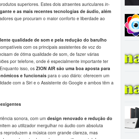
odutos superiores. Estes dois atraentes auriculares
in-
egante e as mais recentes tecnologias de áudio, além
lizadores que procuram o maior conforto e liberdade ao
ente qualidade de som e pela redução do barulho
ompatíveis com os principais assistentes de voz do
recisam de ótima qualidade de som, de fazer várias
iões por telefone, onde é especialmente importante ter
Enquanto isso, os
ZION AIR são uma boa aposta para
gonómicos e funcionais
para o uso diário: oferecem um
ilidade com a Siri e o Assistente do Google e ambos têm a
 exigentes
riência sonora, com um
design renovado e redução do
rmitem ao utilizador mergulhar no áudio com absoluta
enas reproduzem a música com grande clareza, mas