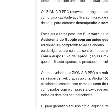
também oferecem uma excelente qualidade 
Os ZION AIR PRO renovam o design da fam
como uma cavidade auditiva aprimorada e r
de som, para oferecer
desempenho e som 
Estes auriculares possuem
Bluetooth 5.0
e
Assistente do Google com um único ges
adicionar um compromisso ao calendário. T
ou desligar os auriculares, controlar a re
com o dispositivo de reprodução assim
que o utilizador apenas se preocupe em col
Outra novidade dos ZION AIR PRO é a
red
seja impercetível, graças ao chip Airoha 
altifalantes, contam com cerca de
6mm de d
combinados com o chipset e a cavidade audi
todos os detalhes são percebidos.
E, para garantir o seu uso em qualquer cir