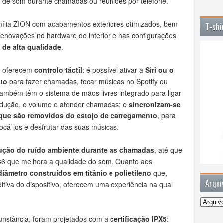
de som durante chamadas ou reuniões por telefone.
ília ZION com acabamentos exteriores otimizados, bem
T-shi
enovações no hardware do interior e nas configurações
de alta qualidade
.
 oferecem
controlo táctil
: é possível ativar a
Siri ou o
to
para fazer chamadas, tocar músicas no Spotify ou
ambém têm o sistema de mãos livres integrado para ligar
produção, o volume e atender chamadas; e
sincronizam-se
 que são removidos do estojo de carregamento
, para
ocá-los e desfrutar das suas músicas.
ução do ruído ambiente durante as chamadas
, até que
1536 que melhora a qualidade do som. Quanto aos
iâmetro construídos em titânio e polietileno
que,
Arqui
tiva do dispositivo, oferecem uma experiência na qual
cunstância, foram projetados com a
certificação IPX5
: