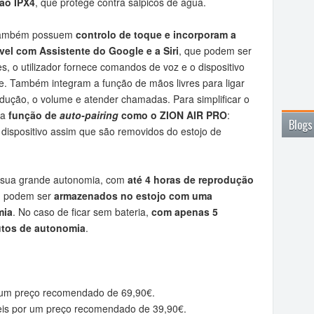
ão IPX4
, que protege contra salpicos de água.
 também possuem
controlo de toque e incorporam a
vel com Assistente do Google e a Siri
, que podem ser
, o utilizador fornece comandos de voz e o dispositivo
. Também integram a função de mãos livres para ligar
rodução, o volume e atender chamadas. Para simplificar o
ma
função de
auto-pairing
como o ZION AIR PRO
:
Blogs
dispositivo assim que são removidos do estojo de
a sua grande autonomia, com
até 4 horas de reprodução
s, podem ser
armazenados no estojo com uma
mia
. No caso de ficar sem bateria,
com apenas 5
utos de autonomia
.
 um preço recomendado de 69,90€.
eis por um preço recomendado de 39,90€.