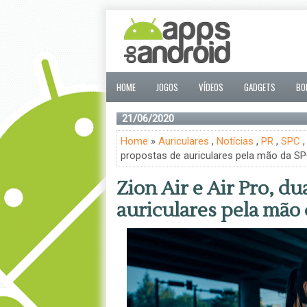
HOME
JOGOS
VÍDEOS
GADGETS
BO
21/06/2020
Home
»
Auriculares
,
Notícias
,
PR
,
SPC
propostas de auriculares pela mão da S
Zion Air e Air Pro, d
auriculares pela mão