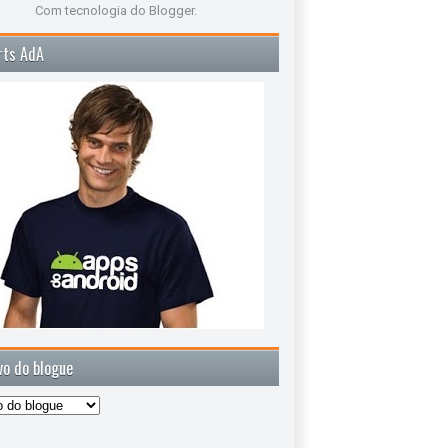
Com tecnologia do
Blogger
.
rts AdA
vo do blogue