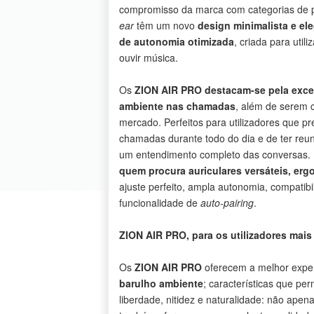
compromisso da marca com categorias de pr
ear
têm um novo
design minimalista e el
de autonomia otimizada
, criada para uti
ouvir música.
Os
ZION AIR PRO destacam-se pela excel
ambiente nas chamadas
, além de serem c
mercado. Perfeitos para utilizadores que p
chamadas durante todo do dia e de ter reun
um entendimento completo das conversas. 
quem procura auriculares versáteis, er
ajuste perfeito, ampla autonomia, compatib
funcionalidade de
auto-pairing
.
ZION AIR PRO, para os utilizadores mais
Os
ZION AIR PRO
oferecem a melhor expe
barulho ambiente
; características que pe
liberdade, nitidez e naturalidade: não ap