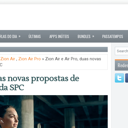
»
»
RLAS DO DIA
ÚLTIMAS
APPS INÚTEIS
BUNDLES
PASSATEMPOS
,
Zion Air
,
Zion Air Pro
» Zion Air e Air Pro, duas novas
Redes
PC
uas novas propostas de
 da SPC