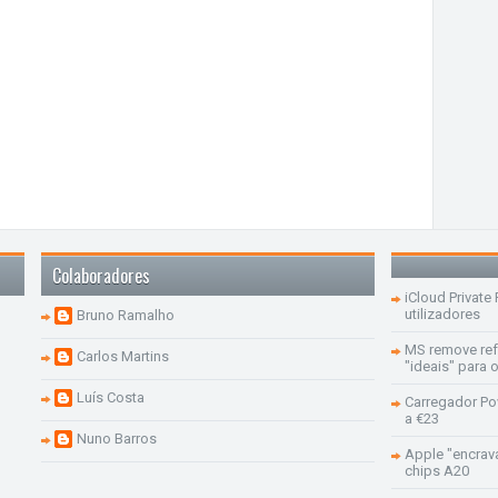
Colaboradores
iCloud Private
utilizadores
Bruno Ramalho
MS remove re
Carlos Martins
"ideais" para
Luís Costa
Carregador Po
a €23
Nuno Barros
Apple "encrav
chips A20