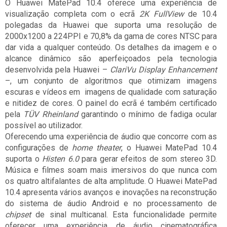
O Huawei MatePad 10.4 oferece uma experiência de
visualização completa com o ecrã
2K FullView
de 10.4
polegadas
da Huawei que suporta uma resolução de
2000x1200 a 224PPI e 70,8% da gama de cores NTSC para
dar vida a qualquer conteúdo. Os detalhes da imagem e o
alcance dinâmico são aperfeiçoados pela tecnologia
desenvolvida pela Huawei –
ClariVu Display Enhancement
–, um conjunto de algoritmos que otimizam imagens
escuras e vídeos em
imagens de qualidade com saturação
e nitidez de cores. O painel do ecrã é também certificado
pela
TÜV Rheinland
garantindo o mínimo de fadiga ocular
possível ao utilizador.
Oferecendo uma experiência de áudio que concorre com as
configurações de
home theater
, o Huawei MatePad 10.4
suporta o
Histen 6.0
para gerar efeitos de som stereo 3D.
Música e filmes soam mais imersivos do que nunca com
os quatro altifalantes de alta amplitude. O Huawei MatePad
10.4 apresenta vários avanços e inovações na reconstrução
do sistema de áudio Android e no processamento de
chipset
de sinal multicanal. Esta funcionalidade permite
oferecer uma experiência de áudio cinematográfica