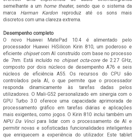
semelhante a um
home thea
ter, sendo que o sistema da
marca
Harman Kardon
reproduz até os sons mais
discretos com uma clareza extrema.
Desempenho completo
O novo Huawei MatePad 10.4 é alimentado pelo
processador Huawei HiSilicon Kirin 810, um poderoso e
eficiente
chipset
com
AI construído com base no processo
de 7nm. Está incluído no
chipset
octa-core
de 2.27 GHz,
composto por dois núcleos de desempenho A76 e seis
núcleos de eficiência A55. Os recursos do CPU são
controlados pela AI, o que permite que o processador
responda dinamicamente às tarefas dadas pelos
utilizadores. O Mali-G52 personalizado em sinergia com o
GPU Turbo 3.0 oferece uma capacidade aprimorada de
processamento gráfico em tarefas diárias e aplicações
mais exigentes, como jogos. O Kirin 810 inclui também um
NPU Da Vinci
para lidar com o processamento de AI e
permitir novas e sofisticadas funcionalidades inteligentes
que enriquecem a experiência do utilizador. Este tablet