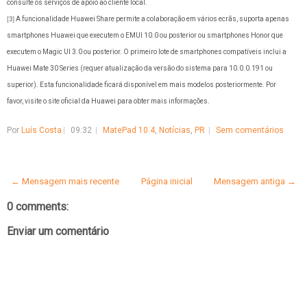
consulte os serviços de apoio ao cliente local.
A funcionalidade Huawei Share permite a colaboração em vários ecrãs, suporta apenas
[3]
smartphones Huawei que executem o EMUI 10.0 ou posterior ou smartphones Honor que
executem o Magic UI 3.0 ou posterior. O primeiro lote de smartphones compatíveis inclui a
Huawei Mate 30 Series (requer atualização da versão do sistema para 10.0.0.191 ou
superior). Esta funcionalidade ficará disponível em mais modelos posteriormente. Por
favor, visite o site oficial da Huawei para obter mais informações.
Por
Luís Costa
09:32
MatePad 10.4
,
Notícias
,
PR
Sem comentários
← Mensagem mais recente
Página inicial
Mensagem antiga →
0 comments:
Enviar um comentário