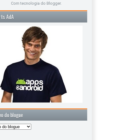
Com tecnologia do
Blogger
.
rts AdA
vo do blogue