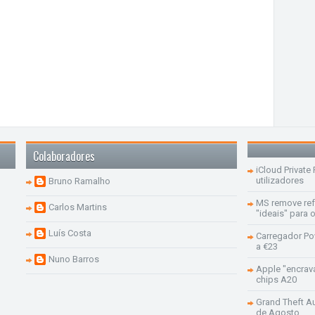
Colaboradores
iCloud Private
utilizadores
Bruno Ramalho
MS remove re
Carlos Martins
"ideais" para
Luís Costa
Carregador Po
a €23
Nuno Barros
Apple "encrav
chips A20
Grand Theft Aut
de Agosto