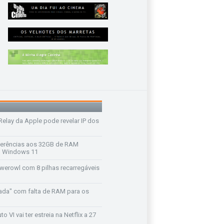
 Relay da Apple pode revelar IP dos
ferências aos 32GB de RAM
 o Windows 11
werowl com 8 pilhas recarregáveis
ada" com falta de RAM para os
o VI vai ter estreia na Netflix a 27