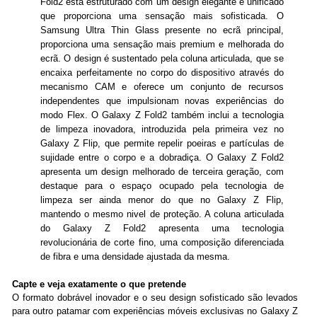
Fold2 está estruturado com um design elegante e unificado
que proporciona uma sensação mais sofisticada. O
Samsung Ultra Thin Glass presente no ecrã principal,
proporciona uma sensação mais premium e melhorada do
ecrã. O design é sustentado pela coluna articulada, que se
encaixa perfeitamente no corpo do dispositivo através do
mecanismo CAM e oferece um conjunto de recursos
independentes que impulsionam novas experiências do
modo Flex. O Galaxy Z Fold2 também inclui a tecnologia
de limpeza inovadora, introduzida pela primeira vez no
Galaxy Z Flip, que permite repelir poeiras e partículas de
sujidade entre o corpo e a dobradiça. O Galaxy Z Fold2
apresenta um design melhorado de terceira geração, com
destaque para o espaço ocupado pela tecnologia de
limpeza ser ainda menor do que no Galaxy Z Flip,
mantendo o mesmo nivel de proteção. A coluna articulada
do Galaxy Z Fold2 apresenta uma tecnologia
revolucionária de corte fino, uma composição diferenciada
de fibra e uma densidade ajustada da mesma.
Capte e veja exatamente o que pretende
O formato dobrável inovador e o seu design sofisticado são levados
para outro patamar com experiências móveis exclusivas no Galaxy Z