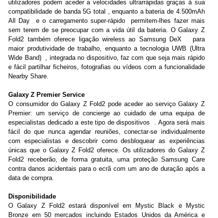
utilizadores podem aceder a velocidades ultrarrápidas graças à sua
compatibilidade de banda 5G total , enquanto a bateria de 4.500mAh
All Day e o carregamento super-rápido permitem-lhes fazer mais
sem terem de se preocupar com a vida útil da bateria. O Galaxy Z
Fold2 também oferece ligação wireless ao Samsung DeX para
maior produtividade de trabalho, enquanto a tecnologia UWB (Ultra
Wide Band) , integrada no dispositivo, faz com que seja mais rápido
e fácil partilhar ficheiros, fotografias ou vídeos com a funcionalidade
Nearby Share.
Galaxy Z Premier Service
O consumidor do Galaxy Z Fold2 pode aceder ao serviço Galaxy Z
Premier: um serviço de concierge ao cuidado de uma equipa de
especialistas dedicado a este tipo de dispositivos . Agora será mais
fácil do que nunca agendar reuniões, conectar-se individualmente
com especialistas e descobrir como desbloquear as experiências
únicas que o Galaxy Z Fold2 oferece. Os utilizadores do Galaxy Z
Fold2 receberão, de forma gratuita, uma proteção Samsung Care
contra danos acidentais para o ecrã com um ano de duração após a
data de compra.
Disponibilidade
O Galaxy Z Fold2 estará disponível em Mystic Black e Mystic
Bronze em 50 mercados incluindo Estados Unidos da América e