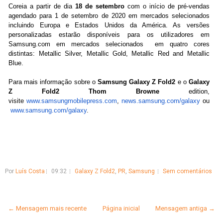
Coreia a partir de dia
18 de setembro
com o início de pré-vendas
agendado para 1 de setembro de 2020 em mercados selecionados
incluindo Europa e Estados Unidos da América. As versões
personalizadas estarão disponíveis para os utilizadores em
Samsung.com em mercados selecionados em quatro cores
distintas: Metallic Silver, Metallic Gold, Metallic Red and Metallic
Blue.
Para mais informação sobre o
Samsung Galaxy Z Fold2
e o
Galaxy
Z Fold2 Thom Browne
edition,
visite
www.samsungmobilepress.com
,
news.samsung.com/galaxy
ou
www.samsung.com/galaxy
.
Por
Luís Costa
09:32
Galaxy Z Fold2
,
PR
,
Samsung
Sem comentários
← Mensagem mais recente
Página inicial
Mensagem antiga →