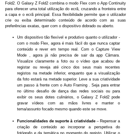
Fold2. O Galaxy Z Fold2 combina o modo Flex com o App Continuity
para oferecer uma total utilização do ecrã, cruzando a fronteira entre
a capa e o ecrã principal. Essa flexibilidade permite que o utilizador
crie ou exiba determinado conteúdo de acordo com as suas
preferências exatas, quer com o dispositivo dobrado ou aberto.
Um dispositivo tão flexível e produtivo quanto o utilizador -
com o modo Flex, agora é mais fácil do que nunca captar
conteúdo e rever em tempo real. Com o Capture View
Mode , agora já não precisa de sair da app Câmara.
Visualize claramente a foto ou o vídeo que acabou de
registar ou reveja até cinco dos seus mais recentes
registos na metade inferior, enquanto que a visualização
da foto estará na metade superior. Leve a sua criatividade
um passo à frente com o Auto Framing . Seja para entrar
no último desafio de dança das redes sociais ou para
exibir os seus dotes culinários, o Galaxy Z Fold2 pode
gravar vídeos com as mãos livres e manter o
tema/assunto focado mesmo quando este se move.
Funcionalidades de suporte à criatividade
– Repensar a
criação de conteúdo ao incorporar a perspetiva do
fotógrafo e da temática no momento do registo. Utilizar o