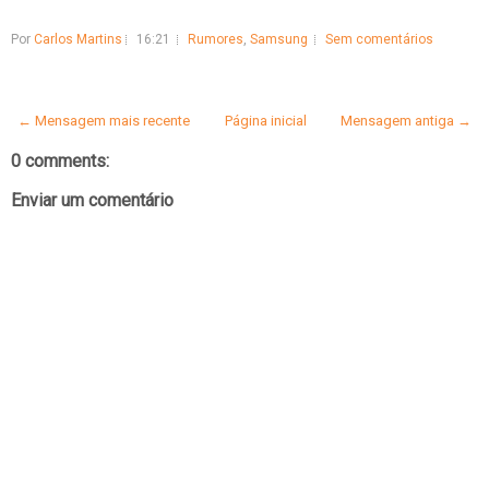
Por
Carlos Martins
16:21
Rumores
,
Samsung
Sem comentários
← Mensagem mais recente
Página inicial
Mensagem antiga →
0 comments:
Enviar um comentário