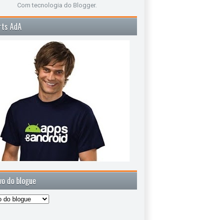
Com tecnologia do
Blogger
.
rts AdA
vo do blogue