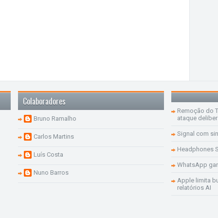
Colaboradores
Remoção do Te
ataque delibe
Bruno Ramalho
Signal com si
Carlos Martins
Headphones S
Luís Costa
WhatsApp ganh
Nuno Barros
Apple limita b
relatórios AI