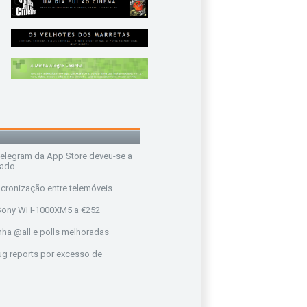
legram da App Store deveu-se a
rado
ncronização entre telemóveis
ony WH-1000XM5 a €252
a @all e polls melhoradas
ug reports por excesso de