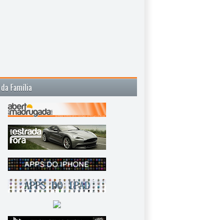
 da Família