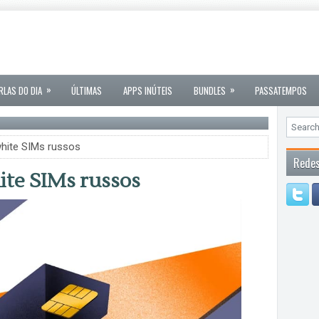
»
»
RLAS DO DIA
ÚLTIMAS
APPS INÚTEIS
BUNDLES
PASSATEMPOS
hite SIMs russos
Redes
te SIMs russos