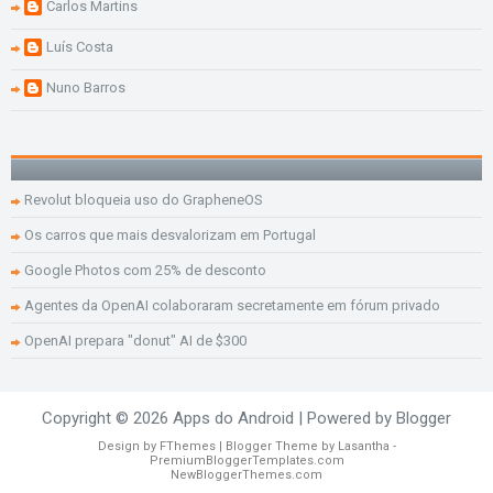
Carlos Martins
Luís Costa
Nuno Barros
Revolut bloqueia uso do GrapheneOS
Os carros que mais desvalorizam em Portugal
Google Photos com 25% de desconto
Agentes da OpenAI colaboraram secretamente em fórum privado
OpenAI prepara "donut" AI de $300
Copyright ©
2026
Apps do Android
| Powered by
Blogger
Design by
FThemes
| Blogger Theme by
Lasantha
-
PremiumBloggerTemplates.com
NewBloggerThemes.com