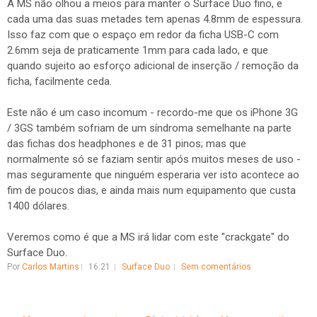
A MS não olhou a meios para manter o Surface Duo fino, e
cada uma das suas metades tem apenas 4.8mm de espessura.
Isso faz com que o espaço em redor da ficha USB-C com
2.6mm seja de praticamente 1mm para cada lado, e que
quando sujeito ao esforço adicional de inserção / remoção da
ficha, facilmente ceda.
Este não é um caso incomum - recordo-me que os iPhone 3G
/ 3GS também sofriam de um síndroma semelhante na parte
das fichas dos headphones e de 31 pinos; mas que
normalmente só se faziam sentir após muitos meses de uso -
mas seguramente que ninguém esperaria ver isto acontece ao
fim de poucos dias, e ainda mais num equipamento que custa
1400 dólares.
Veremos como é que a MS irá lidar com este "crackgate" do
Surface Duo.
Por
Carlos Martins
16:21
Surface Duo
Sem comentários