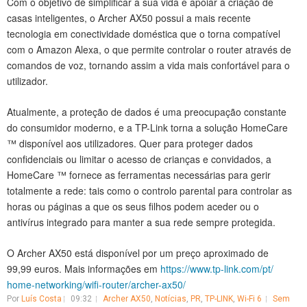
Com o objetivo de simplificar a sua vida e apoiar a criação de
casas inteligentes, o Archer AX50 possui a mais recente
tecnologia em conectividade doméstica que o torna compatível
com o Amazon Alexa, o que permite controlar o router através de
comandos de voz, tornando assim a vida mais confortável para o
utilizador.
Atualmente, a proteção de dados é uma preocupação constante
do consumidor moderno, e a TP-Link torna a solução HomeCare
™ disponível aos utilizadores. Quer para proteger dados
confidenciais ou limitar o acesso de crianças e convidados, a
HomeCare ™ fornece as ferramentas necessárias para gerir
totalmente a rede: tais como o controlo parental para controlar as
horas ou páginas a que os seus filhos podem aceder ou o
antivírus integrado para manter a sua rede sempre protegida.
O Archer AX50 está disponível por um preço aproximado de
99,99 euros. Mais informações em
https://www.tp-link.com/pt/
home-networking/wifi-router/
archer-ax50/
Por
Luís Costa
09:32
Archer AX50
,
Notícias
,
PR
,
TP-LINK
,
Wi-Fi 6
Sem