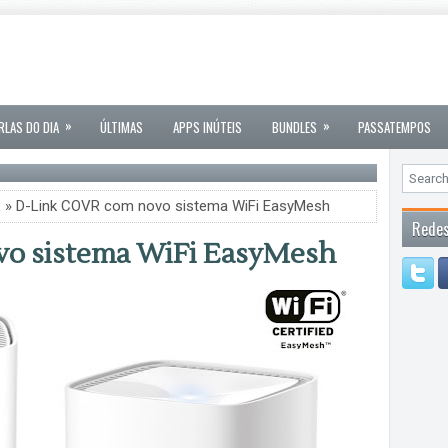
»
»
RLAS DO DIA
ÚLTIMAS
APPS INÚTEIS
BUNDLES
PASSATEMPOS
R
» D-Link COVR com novo sistema WiFi EasyMesh
Redes
o sistema WiFi EasyMesh