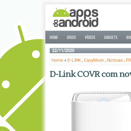
HOME
JOGOS
VÍDEOS
GADGETS
BO
22/11/2020
Home
»
D-LINK
,
EasyMesh
,
Notícias
,
P
D-Link COVR com nov