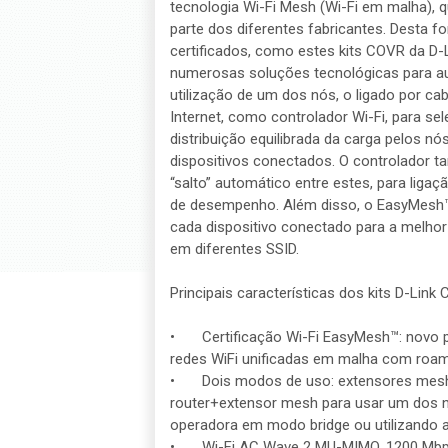
tecnologia Wi-Fi Mesh (Wi-Fi em malha), q
parte dos diferentes fabricantes. Desta fo
certificados, como estes kits COVR da D-
numerosas soluções tecnológicas para 
utilização de um dos nós, o ligado por ca
Internet, como controlador Wi-Fi, para s
distribuição equilibrada da carga pelos n
dispositivos conectados. O controlador 
“salto” automático entre estes, para ligaç
de desempenho. Além disso, o EasyMesh™ 
cada dispositivo conectado para a melhor
em diferentes SSID.
Principais características dos kits D-Li
•
Certificação Wi-Fi EasyMesh™: novo p
redes WiFi unificadas em malha com roa
•
Dois modos de uso: extensores mesh 
router+extensor mesh para usar um dos n
operadora em modo bridge ou utilizando a 
•
Wi-Fi AC Wave 2 MU-MIMO, 1200 Mbps