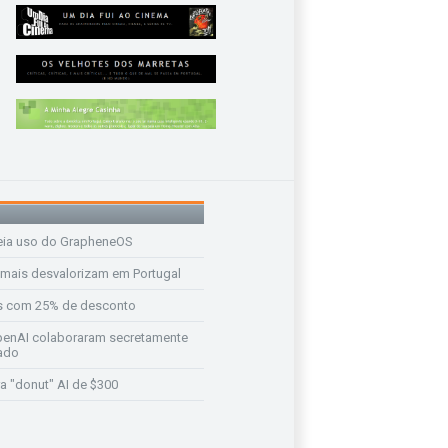
eia uso do GrapheneOS
 mais desvalorizam em Portugal
s com 25% de desconto
enAI colaboraram secretamente
ado
a "donut" AI de $300