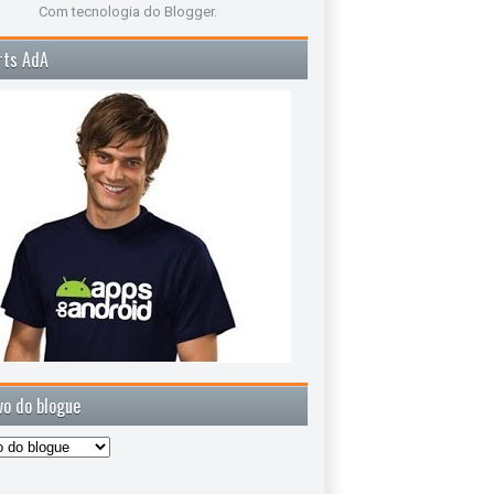
Com tecnologia do
Blogger
.
rts AdA
vo do blogue