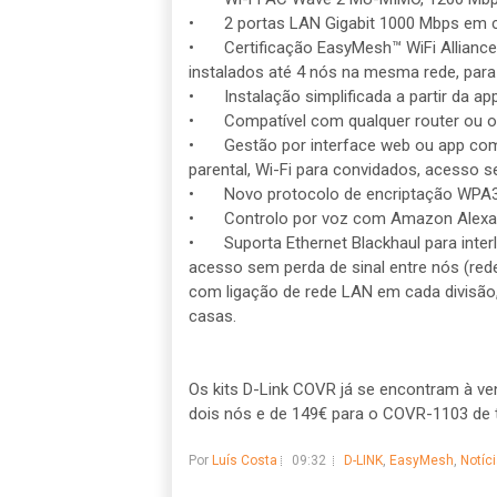
•
2 portas LAN Gigabit 1000 Mbps em c
•
Certificação EasyMesh™ WiFi Allianc
instalados até 4 nós na mesma rede, para
•
Instalação simplificada a partir da 
•
Compatível com qualquer router ou 
•
Gestão por interface web ou app com
parental, Wi-Fi para convidados, acesso s
•
Novo protocolo de encriptação WPA
•
Controlo por voz com Amazon Alexa 
•
Suporta Ethernet Blackhaul para inte
acesso sem perda de sinal entre nós (rede
com ligação de rede LAN em cada divisão,
casas.
Os kits D-Link COVR já se encontram à 
dois nós e de 149€ para o COVR-1103 de t
Por
Luís Costa
09:32
D-LINK
,
EasyMesh
,
Notíc