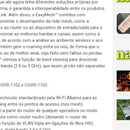
ue até agora tinha diferentes soluções próprias por
rma, é garantida a interoperabilidade entre os produtos
Link. Além disso, o EasyMesh™ contribui com
aumentar o desempenho da rede mesh, como a
bo ao router ou ao dispositivo de entrada/saída para a
elecionar as melhores bandas e canais, assim como á
ós de acordo com a análise ao ambiente wireless e aos
também gere o roaming entre os nós, de forma que o
ão ao de melhor sinal, seja feito sem falhas ou perdas
otimiza a função de band steering para direcionar
 banda (2.4 ou 5 GHz), que assim já não são separadas
nk COVR-1102 e COVR-1103:
rotocolo standardizado pela Wi-Fi Alliance para as
ming entre os pontos de acesso (nós mesh)
a partir do router de qualquer operadora ou modo
ós como router neutro (deixando o router da
função de VLAN tripla em ligações de fibra ftth)
, dupla banda 2.4 e 5 GHz.