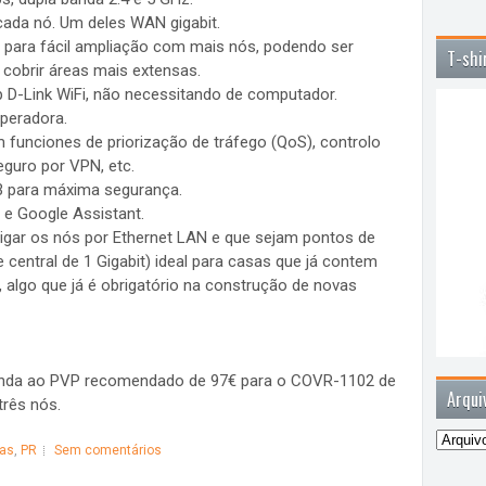
ada nó. Um deles WAN gigabit.
e para fácil ampliação com mais nós, podendo ser
T-shi
 cobrir áreas mais extensas.
app D-Link WiFi, não necessitando de computador.
operadora.
 funciones de priorização de tráfego (QoS), controlo
eguro por VPN, etc.
3 para máxima segurança.
e Google Assistant.
rligar os nós por Ethernet LAN e que sejam pontos de
 central de 1 Gigabit) ideal para casas que já contem
 algo que já é obrigatório na construção de novas
venda ao PVP recomendado de 97€ para o COVR-1102 de
Arqui
rês nós.
ias
,
PR
Sem comentários