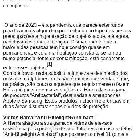
smartphone
O ano de 2020 – e a pandemia que parece estar ainda
para ficar mais algum tempo – colocou no topo das nossas
preocupações a higienização de objetos a que, até agora,
não dávamos grande atenção. O smartphone, que a
maioria das pessoas tem hoje consigo quase em
permanência, e cuja manipulação constante se tornou
numa potencial fonte de contaminação, está certamente
[1]
entre esses objetos.
Como é óbvio, nada substitui a limpeza e desinfeção dos
nossos smartphones, mas não é menos que verdade que,
na prática, são poucos aqueles que regularmente o fazem.
E é aqui que surgem as soluções da
Hama
da sua gama
de produtos “
Antibacterial
”, destinadas a smartphones
Apple e Samsung. Estes produtos incluem referências em
duas áreas distintas: capas e vidros de proteção.
Vidros
Hama “
Anti-Bluelight+Anti-bact
.”
A
Hama
alargou a sua gama de vidros de elevada
resistência para proteção de smartphones com os modelos
“
Anti-Bluelight+Anti-bact
” que possuem o nível 11 (o mais