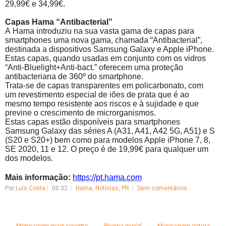
29,99€ e 34,99€.
Capas
Hama
“
Antibacterial
”
A
Hama
introduziu na sua vasta gama de capas para
smartphones uma nova gama, chamada “
Antibacterial
”,
destinada a dispositivos Samsung
Galaxy
e Apple iPhone.
Estas capas, quando usadas em conjunto com os vidros
“
Anti-Bluelight+Anti-bact
.” oferecem uma proteção
antibacteriana de 360º do smartphone.
Trata-se de capas transparentes em policarbonato, com
um revestimento especial de iões de prata que é ao
mesmo tempo resistente aos riscos e à sujidade e que
previne o crescimento de microrganismos.
Estas capas estão disponíveis para smartphones
Samsung
Galaxy
das séries A (A31, A41, A42 5G, A51) e S
(S20 e S20+) bem como para modelos Apple iPhone 7, 8,
SE 2020, 11 e 12. O preço é de 19,99€ para qualquer um
dos modelos.
Mais informação:
https://pt.hama.com
Por
Luís Costa
00:32
Hama
,
Notícias
,
PR
Sem comentários
← Mensagem mais recente
Página inicial
Mensagem antiga →