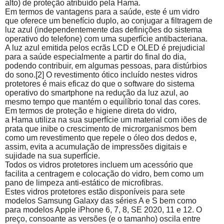
alto) de proteção atribuído pela
Hama
.
Em termos de vantagens para a saúde, este é um vidro
que oferece um benefício duplo, ao conjugar a filtragem de
luz azul (independentemente das definições do sistema
operativo do telefone) com uma superfície antibacteriana.
A luz azul emitida pelos ecrãs LCD e OLED é prejudicial
para a saúde especialmente a partir do final do dia,
podendo contribuir, em algumas pessoas, para distúrbios
do sono.
[2]
O revestimento ótico incluído nestes vidros
protetores é mais eficaz do que o software do sistema
operativo do smartphone na redução da luz azul, ao
mesmo tempo que mantém o equilíbrio tonal das cores.
Em termos de proteção e higiene direta do vidro,
a
Hama
utiliza na sua superfície um material com iões de
prata que inibe o crescimento de microrganismos bem
como um revestimento que repele o óleo dos dedos e,
assim, evita a acumulação de impressões digitais e
sujidade na sua superfície.
Todos os vidros protetores incluem um acessório que
facilita a centragem e colocação do vidro, bem como um
pano de limpeza
anti-estático
de microfibras.
Estes vidros protetores estão disponíveis para sete
modelos Samsung
Galaxy
das séries A e S bem como
para modelos Apple iPhone 6, 7, 8, SE 2020, 11 e 12. O
preço, consoante as versões (e o tamanho) oscila entre