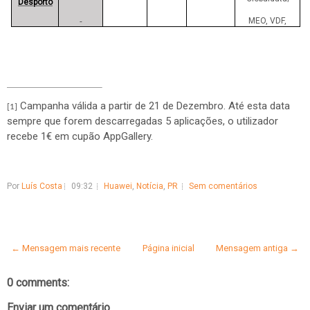
Desporto
MEO, VDF,
Nota: preços com IVA.
Campanha válida a partir de 21 de Dezembro. Até esta data
[1]
sempre que forem descarregadas 5 aplicações, o utilizador
recebe 1€ em cupão AppGallery.
Por
Luís Costa
09:32
Huawei
,
Notícia
,
PR
Sem comentários
← Mensagem mais recente
Página inicial
Mensagem antiga →
0 comments:
Enviar um comentário