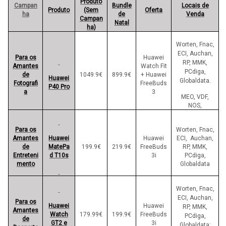
Produto
Campan
Bundle
Locais de
Produto
(Sem
Oferta
ha
de
Venda
Campan
Natal
ha)
Worten, Fnac,
ECI, Auchan,
Para os
Huawei
RP, MMK,
Amantes
Watch Fit
PCdiga,
de
1049.9€
899.9€
+ Huawei
Huawei
Globaldata.
Fotografi
FreeBuds
P40 Pro
a
3
MEO, VDF,
NOS,
Para os
Worten, Fnac,
Amantes
Huawei
Huawei
ECI, Auchan,
de
MatePa
199.9€
219.9€
FreeBuds
RP, MMK,
Entreteni
d T10s
3i
PCdiga,
mento
Globaldata
Worten, Fnac,
ECI, Auchan,
Para os
Huawei
Huawei
RP, MMK,
Amantes
Watch
179.99€
199.9€
FreeBuds
PCdiga,
de
GT2 e
3i
Globaldata;