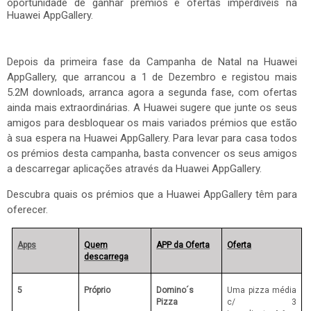
oportunidade de ganhar prémios e ofertas imperdíveis na
Huawei AppGallery.
Depois da primeira fase da Campanha de Natal na Huawei
AppGallery, que arrancou a 1 de Dezembro e registou mais
5.2M
downloads, arranca agora a segunda fase, com ofertas
ainda mais extraordinárias. A Huawei sugere que junte os seus
amigos para desbloquear os mais variados prémios que estão
à sua espera na Huawei AppGallery. Para levar para casa todos
os prémios desta campanha, basta convencer os seus amigos
a descarregar aplicações através da Huawei AppGallery.
Descubra quais os prémios que a Huawei AppGallery têm para
oferecer.
Apps
Quem
APP da Oferta
Oferta
descarrega
5
Próprio
Domino´s
Uma pizza média
Pizza
c/ 3