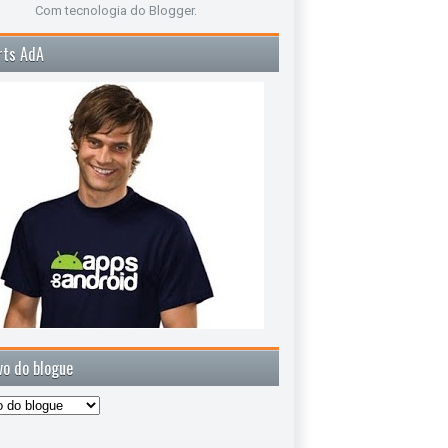
Com tecnologia do
Blogger
.
rts AdA
vo do blogue