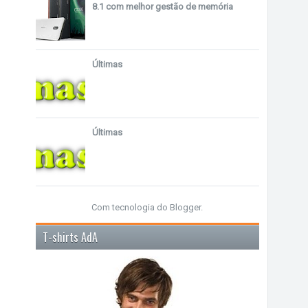
8.1 com melhor gestão de memória
Últimas
Últimas
Com tecnologia do
Blogger
.
T-shirts AdA