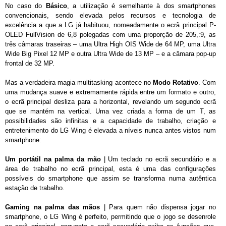
No caso do
Básico
, a utilização é semelhante à dos smartphones
convencionais, sendo elevada pelos recursos e tecnologia de
excelência a que a LG já habituou, nomeadamente o ecrã principal P-
OLED FullVision de 6,8 polegadas com uma proporção de 205,:9, as
três câmaras traseiras – uma Ultra High OIS Wide de 64 MP, uma Ultra
Wide Big Pixel 12 MP e outra Ultra Wide de 13 MP – e a câmara pop-up
frontal de 32 MP.
Mas a verdadeira magia multitasking acontece no
Modo Rotativo
. Com
uma mudança suave e extremamente rápida entre um formato e outro,
o ecrã principal desliza para a horizontal, revelando um segundo ecrã
que se mantém na vertical. Uma vez criada a forma de um T, as
possibilidades são infinitas e a capacidade de trabalho, criação e
entretenimento do LG Wing é elevada a níveis nunca antes vistos num
smartphone:
Um portátil na palma da mão
| Um teclado no ecrã secundário e a
área de trabalho no ecrã principal, esta é uma das configurações
possíveis do smartphone que assim se transforma numa autêntica
estação de trabalho.
Gaming na palma das mãos
| Para quem não dispensa jogar no
smartphone, o LG Wing é perfeito, permitindo que o jogo se desenrole