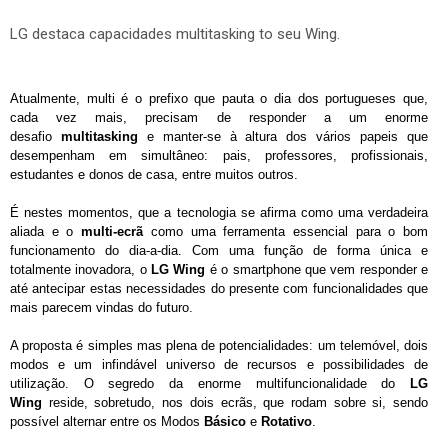
LG destaca capacidades multitasking to seu Wing.
Atualmente, multi é o prefixo que pauta o dia dos portugueses que,
cada vez mais, precisam de responder a um enorme
desafio
multitasking
e manter-se à altura dos vários papeis que
desempenham em simultâneo: pais, professores, profissionais,
estudantes e donos de casa, entre muitos outros.
É nestes momentos, que a tecnologia se afirma como uma verdadeira
aliada e o
multi-ecrã
como uma ferramenta essencial para o bom
funcionamento do dia-a-dia. Com uma função de forma única e
totalmente inovadora, o
LG Wing
é o smartphone que vem responder e
até antecipar estas necessidades do presente com funcionalidades que
mais parecem vindas do futuro.
A proposta é simples mas plena de potencialidades: um telemóvel, dois
modos e um infindável universo de recursos e possibilidades de
utilização. O segredo da enorme multifuncionalidade do
LG
Wing
reside, sobretudo, nos dois ecrãs, que rodam sobre si, sendo
possível alternar entre os Modos
Básico
e
Rotativo
.