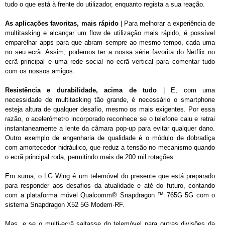
tudo o que está à frente do utilizador, enquanto regista a sua reação.
As aplicações favoritas, mais rápido
| Para melhorar a experiência de
multitasking e alcançar um flow de utilização mais rápido, é possível
emparelhar apps para que abram sempre ao mesmo tempo, cada uma
no seu ecrã. Assim, podemos ter a nossa série favorita do Netflix no
ecrã principal e uma rede social no ecrã vertical para comentar tudo
com os nossos amigos.
Resistência e durabilidade, acima de tudo
| E, com uma
necessidade de multitasking tão grande, é necessário o smartphone
esteja altura de qualquer desafio, mesmo os mais exigentes. Por essa
razão, o acelerómetro incorporado reconhece se o telefone caiu e retrai
instantaneamente a lente da câmara pop-up para evitar qualquer dano.
Outro exemplo de engenharia de qualidade é o módulo de dobradiça
com amortecedor hidráulico, que reduz a tensão no mecanismo quando
o ecrã principal roda, permitindo mais de 200 mil rotações.
Em suma, o LG Wing é um telemóvel do presente que está preparado
para responder aos desafios da atualidade e até do futuro, contando
com a plataforma móvel Qualcomm® Snapdragon ™ 765G 5G com o
sistema Snapdragon X52 5G Modem-RF.
Mas, e se o multi-ecrã saltasse do telemóvel para outras divisões da