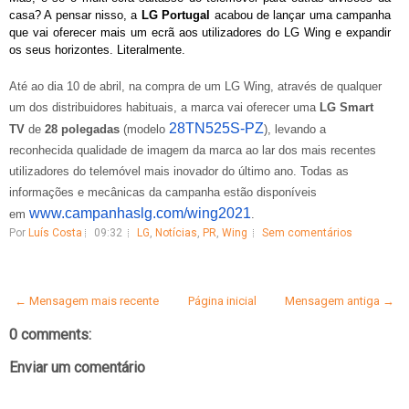
casa? A pensar nisso, a
LG Portugal
acabou de lançar uma campanha
que vai oferecer mais um ecrã aos utilizadores do LG Wing e expandir
os seus horizontes. Literalmente.
Até ao dia 10 de abril, na compra de um LG Wing, através de qualquer
um dos distribuidores habituais, a marca vai oferecer uma
LG Smart
28TN525S-PZ
TV
de
28 polegadas
(modelo
), levando a
reconhecida qualidade de imagem da marca ao lar dos mais recentes
utilizadores do telemóvel mais inovador do último ano. Todas as
informações e mecânicas da campanha estão disponíveis
www.campanhaslg.com/wing2021
em
.
Por
Luís Costa
09:32
LG
,
Notícias
,
PR
,
Wing
Sem comentários
← Mensagem mais recente
Página inicial
Mensagem antiga →
0 comments:
Enviar um comentário