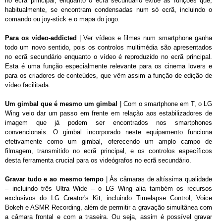
no ecrã principal, enquanto o ecrã secundário exibe as funções que,
habitualmente, se encontram condensadas num só ecrã, incluindo o
comando ou joy-stick e o mapa do jogo.
Para os vídeo-addicted
| Ver vídeos e filmes num smartphone ganha
todo um novo sentido, pois os controlos multimédia são apresentados
no ecrã secundário enquanto o vídeo é reproduzido no ecrã principal.
Esta é uma função especialmente relevante para os cinema lovers e
para os criadores de conteúdes, que vêm assim a função de edição de
vídeo facilitada.
Um gimbal que é mesmo um gimbal
| Com o smartphone em T, o LG
Wing veio dar um passo em frente em relação aos estabilizadores de
imagem que já podem ser encontrados nos smartphones
convencionais. O gimbal incorporado neste equipamento funciona
efetivamente como um gimbal, oferecendo um amplo campo de
filmagem, transmitido no ecrã principal, e os controlos específicos
desta ferramenta crucial para os videógrafos no ecrã secundário.
Gravar tudo e ao mesmo tempo
| Às câmaras de altíssima qualidade
– incluindo três Ultra Wide – o LG Wing alia também os recursos
exclusivos do LG Creator's Kit, incluindo Timelapse Control, Voice
Bokeh e ASMR Recording, além de permitir a gravação simultânea com
a câmara frontal e com a traseira. Ou seja, assim é possível gravar