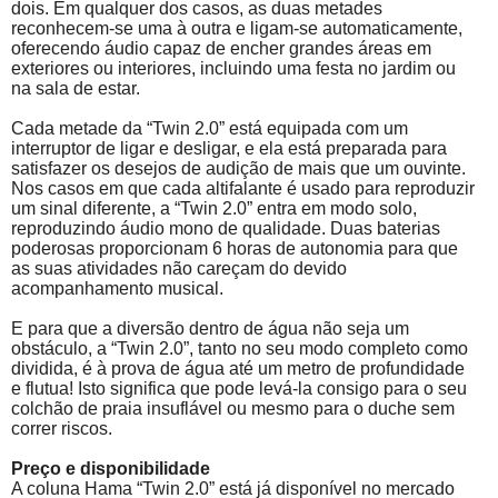
dois. Em qualquer dos casos, as duas metades
reconhecem-se uma à outra e ligam-se automaticamente,
oferecendo áudio capaz de encher grandes áreas em
exteriores ou interiores, incluindo uma festa no jardim ou
na sala de estar.
Cada metade da “
Twin
2.0” está equipada com um
interruptor de ligar e desligar, e ela está preparada para
satisfazer os desejos de audição de mais que um ouvinte.
Nos casos em que cada altifalante é usado para reproduzir
um sinal diferente, a “
Twin
2.0” entra em modo solo,
reproduzindo áudio mono de qualidade. Duas baterias
poderosas proporcionam 6 horas de autonomia para que
as suas atividades não careçam do devido
acompanhamento musical.
E para que a diversão dentro de água não seja um
obstáculo, a “
Twin
2.0”, tanto no seu modo completo como
dividida, é à prova de água até um metro de profundidade
e flutua! Isto significa que pode levá-la consigo para o seu
colchão de praia insuflável ou mesmo para o duche sem
correr riscos.
Preço e disponibilidade
A coluna
Hama
“
Twin
2.0” está já disponível no mercado