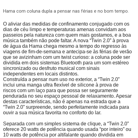
Hama com coluna dupla a pensar nas férias e no bom tempo.
O aliviar das medidas de confinamento conjugado com os
dias de céu limpo e temperaturas amenas convidam aos
passeios pela natureza com quem mais gostamos, e a boa
música também não pode faltar. A nova “
Twin
2.0” à prova
de água da
Hama
chega mesmo a tempo do regresso às
viagens de fim-de-semana e antecipa-se às férias de verão
que se avizinham com um twist curioso: a coluna pode ser
dividida em dois sistemas Bluetooth para um som estéreo
sincronizado ou desfruto musical com sinais
independentes em locais distintos.
Construída a pensar num uso no exterior, a “
Twin
2.0”
inclui uma manga ultra flexível de silicone à prova de
riscos com um laço para que possa ser seguramente
pendurada no seu espaço pessoal de relaxamento. Apesar
destas características, não é apenas na estrada que a
“
Twin
2.0” surpreende, sendo perfeitamente indicada para
ouvir a sua música favorita no conforto do lar.
Separada com um simples sistema de clique, a “
Twin
2.0”
oferece 20 watts de potência quando usada “por inteiro” ou
10 watts de potência por altifalante quando dividida em