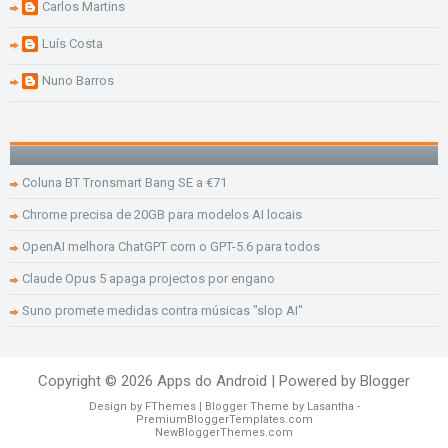
Carlos Martins
Luís Costa
Nuno Barros
Coluna BT Tronsmart Bang SE a €71
Chrome precisa de 20GB para modelos AI locais
OpenAI melhora ChatGPT com o GPT-5.6 para todos
Claude Opus 5 apaga projectos por engano
Suno promete medidas contra músicas "slop AI"
Copyright ©
2026
Apps do Android
| Powered by
Blogger
Design by
FThemes
| Blogger Theme by
Lasantha
-
PremiumBloggerTemplates.com
NewBloggerThemes.com