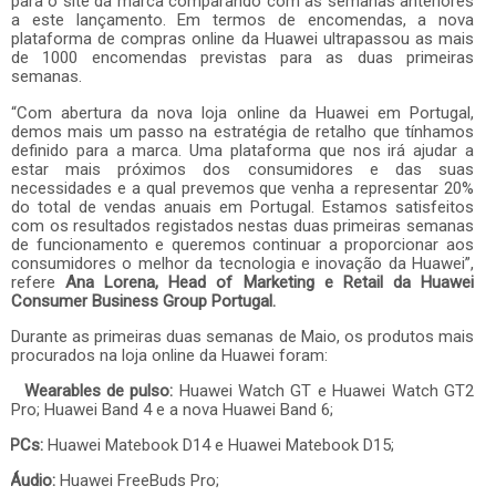
para o site da marca comparando com as semanas anteriores
a este lançamento. Em termos de encomendas, a nova
plataforma de compras online da Huawei ultrapassou as mais
de 1000 encomendas previstas para as duas primeiras
semanas.
“Com abertura da nova loja online da Huawei em Portugal,
demos mais um passo na estratégia de retalho que tínhamos
definido para a marca. Uma plataforma que nos irá ajudar a
estar mais próximos dos consumidores e das suas
necessidades e a qual prevemos que venha a representar 20%
do total de vendas anuais em Portugal. Estamos satisfeitos
com os resultados registados nestas duas primeiras semanas
de funcionamento e queremos continuar a proporcionar aos
consumidores o melhor da tecnologia e inovação da Huawei”,
refere
Ana Lorena, Head of Marketing e Retail da Huawei
Consumer Business Group Portugal.
Durante as primeiras duas semanas de Maio, os produtos mais
procurados na loja online da Huawei foram:
Wearables de pulso:
Huawei Watch GT e Huawei Watch GT2
Pro; Huawei Band 4 e a nova Huawei Band 6;
PCs:
Huawei Matebook D14 e Huawei Matebook D15;
Áudio:
Huawei FreeBuds Pro;