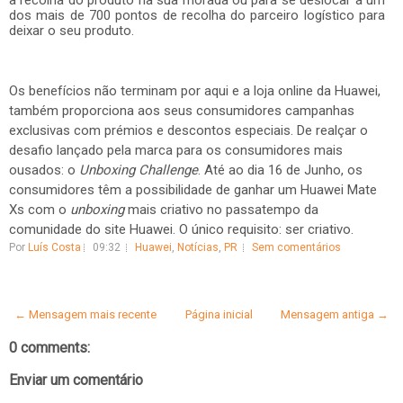
a recolha do produto na sua morada ou para se deslocar a um
dos mais de 700 pontos de recolha do parceiro logístico para
deixar o seu produto.
Os benefícios não terminam por aqui e a loja online da Huawei,
também proporciona aos seus consumidores campanhas
exclusivas com prémios e descontos especiais. De realçar o
desafio lançado pela marca para os consumidores mais
ousados: o
Unboxing Challenge
. Até ao dia 16 de Junho, os
consumidores têm a possibilidade de ganhar um Huawei Mate
Xs com o
unboxing
mais criativo no passatempo da
comunidade do site Huawei. O único requisito: ser criativo.
Por
Luís Costa
09:32
Huawei
,
Notícias
,
PR
Sem comentários
← Mensagem mais recente
Página inicial
Mensagem antiga →
0 comments:
Enviar um comentário