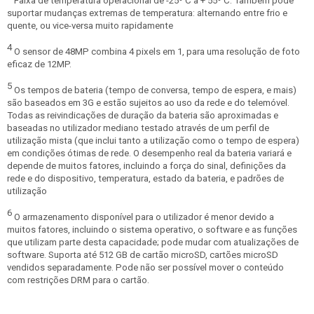
Faixa de temperatura operacional de -25º C a + 55º C. Também pode
suportar mudanças extremas de temperatura: alternando entre frio e
quente, ou vice-versa muito rapidamente
4
O sensor de 48MP combina 4 pixels em 1, para uma resolução de foto
eficaz de 12MP.
5
Os tempos de bateria (tempo de conversa, tempo de espera, e mais)
são baseados em 3G e estão sujeitos ao uso da rede e do telemóvel.
Todas as reivindicações de duração da bateria são aproximadas e
baseadas no utilizador mediano testado através de um perfil de
utilização mista (que inclui tanto a utilização como o tempo de espera)
em condições ótimas de rede. O desempenho real da bateria variará e
depende de muitos fatores, incluindo a força do sinal, definições da
rede e do dispositivo, temperatura, estado da bateria, e padrões de
utilização
6
O armazenamento disponível para o utilizador é menor devido a
muitos fatores, incluindo o sistema operativo, o software e as funções
que utilizam parte desta capacidade; pode mudar com atualizações de
software. Suporta até 512 GB de cartão microSD, cartões microSD
vendidos separadamente. Pode não ser possível mover o conteúdo
com restrições DRM para o cartão.