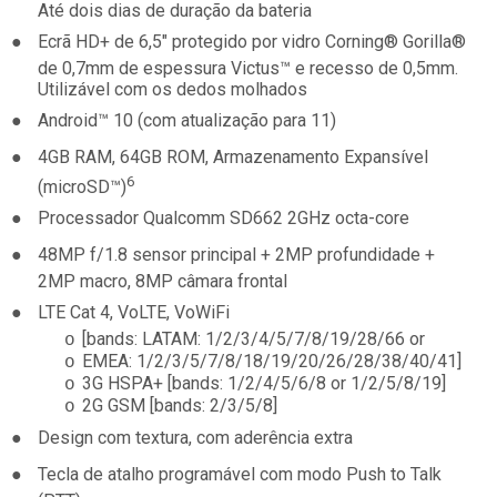
Até dois dias de duração da bateria
●
Ecrã HD+ de 6,5" protegido por vidro Corning® Gorilla®
de 0,7mm de espessura Victus™ e recesso de 0,5mm.
Utilizável com os dedos molhados
●
Android™ 10 (com atualização para 11)
●
4GB RAM, 64GB ROM, Armazenamento Expansível
6
(microSD™)
●
Processador Qualcomm SD662 2GHz octa-core
●
48MP f/1.8 sensor principal + 2MP profundidade +
2MP macro, 8MP câmara frontal
●
LTE Cat 4, VoLTE, VoWiFi
[bands: LATAM: 1/2/3/4/5/7/8/19/28/66 or
o
EMEA: 1/2/3/5/7/8/18/19/20/26/28/38/40/41]
o
3G HSPA+ [bands: 1/2/4/5/6/8 or 1/2/5/8/19]
o
2G GSM [bands: 2/3/5/8]
o
●
Design com textura, com aderência extra
●
Tecla de atalho programável com modo Push to Talk