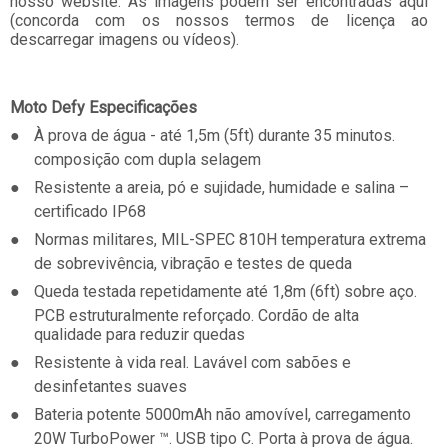
nosso website. As imagens podem ser encontradas aqui
(concorda com os nossos termos de licença ao
descarregar imagens ou vídeos).
Moto Defy Especificações
●
À prova de água -
até 1,5m (5ft) durante 35 minutos.
composição com dupla selagem
●
Resistente a areia, pó e sujidade, humidade e salina –
certificado IP68
●
Normas militares, MIL-SPEC 810H temperatura extrema
de sobrevivência, vibração e testes de queda
●
Queda testada repetidamente até 1,8m (6ft) sobre aço.
PCB estruturalmente reforçado. Cordão de alta
qualidade para reduzir quedas
●
Resistente à vida real. Lavável com sabões e
desinfetantes suaves
●
Bateria potente 5000mAh não amovível, carregamento
20W TurboPower ™. USB tipo C. Porta à prova de água.