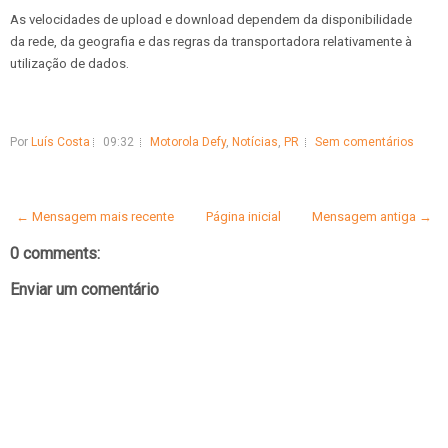
As velocidades de upload e download dependem da disponibilidade
da rede, da geografia e das regras da transportadora relativamente à
utilização de dados.
Por
Luís Costa
09:32
Motorola Defy
,
Notícias
,
PR
Sem comentários
← Mensagem mais recente
Página inicial
Mensagem antiga →
0 comments:
Enviar um comentário