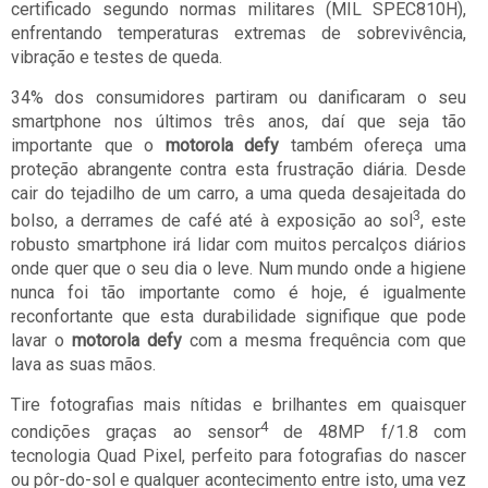
certificado segundo normas militares (MIL SPEC810H),
enfrentando temperaturas extremas de sobrevivência,
vibração e testes de queda.
34% dos consumidores partiram ou danificaram o seu
smartphone nos últimos três anos, daí que seja tão
importante que o
motorola defy
também ofereça uma
proteção abrangente contra esta frustração diária. Desde
cair do tejadilho de um carro, a uma queda desajeitada do
3
bolso, a derrames de café até à exposição ao sol
, este
robusto smartphone irá lidar com muitos percalços diários
onde quer que o seu dia o leve. Num mundo onde a higiene
nunca foi tão importante como é hoje, é igualmente
reconfortante que esta durabilidade signifique que pode
lavar o
motorola defy
com a mesma frequência com que
lava as suas mãos.
Tire fotografias mais nítidas e brilhantes em quaisquer
4
condições graças ao sensor
de 48MP f/1.8 com
tecnologia Quad Pixel, perfeito para fotografias do nascer
ou pôr-do-sol e qualquer acontecimento entre isto, uma vez