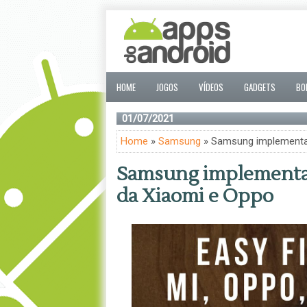
HOME
JOGOS
VÍDEOS
GADGETS
BO
01/07/2021
Home
»
Samsung
» Samsung implementa t
Samsung implementa t
da Xiaomi e Oppo