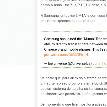
como a Asus, OnePlus, ZTE, HiSense, e ou
A Samsung juntou-se à MTA, e com isso fa
entre smartphones destas marcas.
Samsung has joined the "Mutual Transmi
able to directly transfer data between 
Chinese brand mobile phones. This featu
pic.twitter.com/QbMtDEbisH
— Ice universe (@UniverseIce)
June 17,
De notar que, para além do sistema de t
tinha / tem o seu próprio sistema Quick S
que um sistema de partilha só funciona se
de dispositivos possíveis, e não apenas e
De momento o que tivermos foi a adesão 