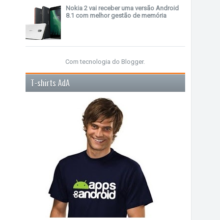
Nokia 2 vai receber uma versão Android
8.1 com melhor gestão de memória
Com tecnologia do
Blogger
.
T-shirts AdA