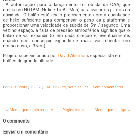
A autorização para o lançamento foi obtida da CAA, que
emitiu um NOTAM (Notice To Air Men) para avisar os pilotos da
atividade. O balão está cheio precisamente com a quantidade
de hélio suficiente para compensar o peso da plataforma e
proporcionar uma velocidade de subida de 5m / segundo. Uma
vez no espaço, a falta de pressão atmosférica significa que o
balão se vai expandir 5x em cada direção e, eventualmente,
quando não conseguir expandir-se mais, vai rebentar (no
nosso caso, a 35km).
Projeto supervisionado por
David Akerman
, especialista em
balões de grande altitude.
Por
Luís Costa
09:32
CAT S62 Pro
,
Notícias
,
PR
Sem comentários
← Mensagem mais recente
Página inicial
Mensagem antiga →
0 comments:
Enviar um comentário