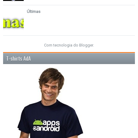
Últimas
Com tecnologia do
Blogger
.
T-shirts AdA