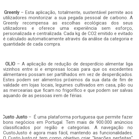
Greenly
– Esta aplicação, totalmente, sustentável permite aos
utilizadores monitorizar a sua pegada pessoal de carbono. A
Greenly recompensa as escolhas ecológicas dos seus
utilizadores e oferece uma experiência sem esforço,
personalizada e centralizada. Cada kg de CO2 emitido e evitado
é calculado automaticamente através da análise da categoria e
quantidade de cada compra.
OLIO
– A aplicação de redução de desperdício alimentar liga
vizinhos entre si e empresas locais para que os excedentes
alimentares possam ser partilhados em vez de desperdiçados.
Estes podem ser alimentos próximos da sua data de fim de
validade em lojas locais, legumes cultivados em casa, pão ou
as mercearias que ficam no frigorífico e que podem ser salvas
aquando de as pessoas irem de férias.
Custo Justo
– É uma plataforma portuguesa que permite fazer
bons negócios em Portugal. Tem mais de 900.000 anúncios
classificados por região e categorias. A navegação no
CustoJusto é agora mais fácil, mantendo as funcionalidades.
O CustoJusto.pt tem como objetivo criar "ligações perfeitas"