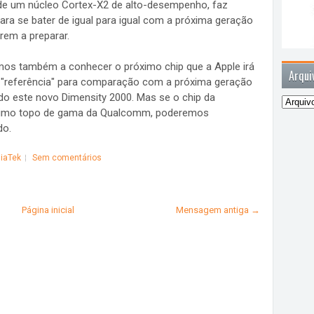
o de um núcleo Cortex-X2 de alto-desempenho, faz
ara se bater de igual para igual com a próxima geração
rem a preparar.
mos também a conhecer o próximo chip que a Apple irá
Arqui
mo "referência" para comparação com a próxima geração
do este novo Dimensity 2000. Mas se o chip da
óximo topo de gama da Qualcomm, poderemos
do.
iaTek
Sem comentários
Página inicial
Mensagem antiga →