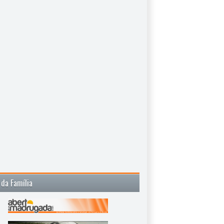
 da Família