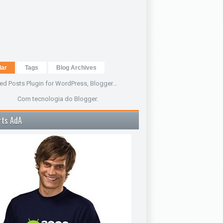
lar
Tags
Blog Archives
Com tecnologia do
Blogger
.
rts AdA