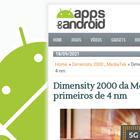
HOME
JOGOS
VÍDEOS
GADGETS
BO
18/09/2021
Home
»
Dimensity 2000
,
MediaTek
» Dime
4 nm
Dimensity 2000 da M
primeiros de 4 nm