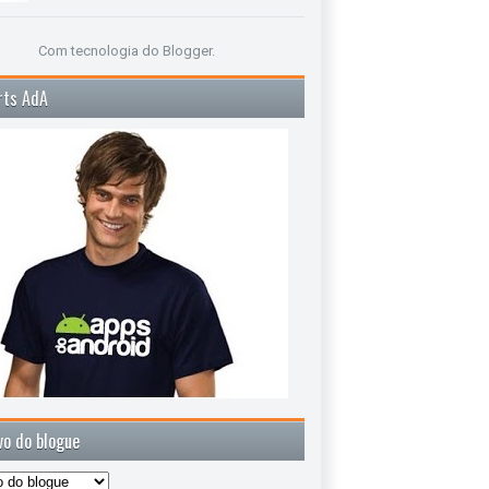
Com tecnologia do
Blogger
.
rts AdA
vo do blogue