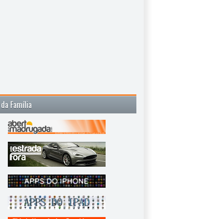
 da Família