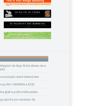
legram da App Store deveu-se a
rado
ncronização entre telemóveis
ony WH-1000XM5 a €252
a @all e polls melhoradas
ug reports por excesso de