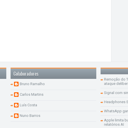
Colaboradores
Remoção do Te
ataque delibe
Bruno Ramalho
Signal com si
Carlos Martins
Headphones S
Luís Costa
WhatsApp ganh
Nuno Barros
Apple limita b
relatórios AI